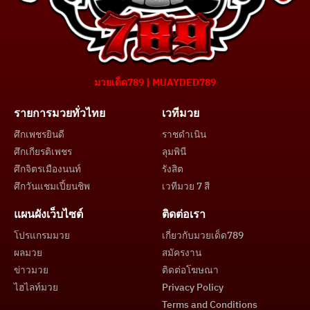
มวยเด็ด789 | MUAYDED789
รายการมวยทั่วไทย
เวทีมวย
ศึกเพชรยินดี
ราชดำเนิน
ศึกเกียรติเพชร
ลุมพินี
ศึกจิตรเมืองนนท์
รังสิต
ศึกวันแชมเปี้ยนชิพ
เวทีมวย 7 สี
แผนผังเว็บไซต์
ติดต่อเรา
โปรแกรมมวย
เกี่ยวกับมวยเด็ด789
ผลมวย
สมัครงาน
ข่าวมวย
ติดต่อโฆษณา
ไฮไลท์มวย
Privacy Policy
Terms and Conditions