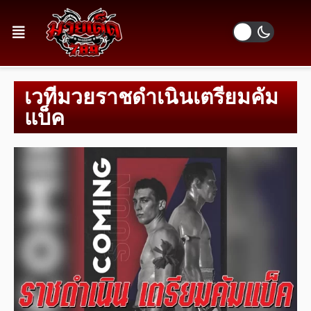
เวทีมวยราชดำเนินเตรียมคัม
แบ็ค