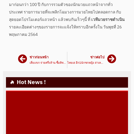
มาก่อนกว่า 100 ปี กับการรวมตัวของนักมวยแถวหน้าจากทั่ว
ประเทศ รายการมวยที่จะพลิกโฉมวงการมวยไทยไปตลอดกาล กับ
สุดยอดโปรโมเตอร์แถวหน้า แล้วพบกันเร็วๆนี้ ที่
เวทีมวยราชดำเนิน
รายละเอียดต่างๆของรายการจะแจ้งให้ทราบอีกครั้งใน วันพุธที่ 26
พฤษภาคม 2564
ข่าวก่อนหน้า
ข่าวต่อไป
เสี่ยแขก จ่ายครึ่งล้าน ซื้อสิทธิ์ ยอดไอคิว
ไทยเฮ อีก1นักชกหญิง ล่าเหรียญโอลิมปิค
Hot News !