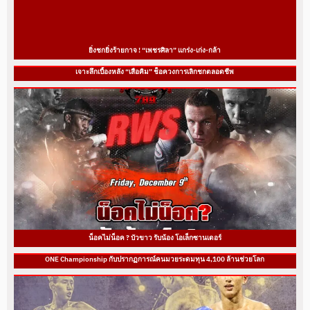
ยิ่งชกยิ่งร้ายกาจ ! “เพชรศิลา” แกร่ง-เก่ง-กล้า
เจาะลึกเบื้องหลัง “เสือคิม” ช็อควงการเลิกชกตลอดชีพ
น็อคไม่น็อค ? บัวขาว รับน้อง โอเล็กซานเดอร์
ONE Championship กับปรากฏการณ์คนมวยระดมทุน 4,100 ล้านช่วยโลก