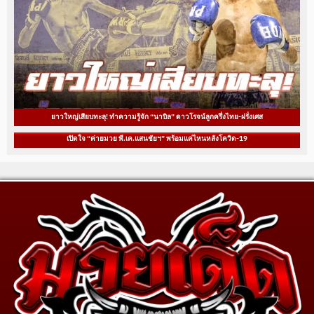
ยาวใหญ่เสียบทะลุ! ทำความรู้จัก “นาบิล” ดาวโรจน์ลูกครึ่งไทย-ฝรั่งเศส
เปิดใจ “ค่ายมวย พี.เค.แสนชัยฯ” พร้อมแค่ไหนหลังโควิด-19