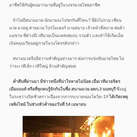
อาชีพให้กับผู้คนมากมายที่อยู่ในวงจรมวยไทยอาชีพ
ถ้าไม่มีสนามมวย นักมวยจะไปชกกันที่ไหน ? นี่ยังไม่รวม เซียน
มวย มวยหู ค่ายมวย โปรโมเตอร์ นายสนาม เจ้าหน้าที่สนาม พ่อค้า
แม่ขาย ที่ต่างมีเวทีมวยเป็นแหล่งพบปะ รวมตัว และทำให้เกิดเม็ด
เงินหมุนเวียนอยู่ภายในวงโคจรดังกล่าว
สนามมวยจึงมีความสำคัญอย่างมาก ต่อการแข่งขันมวยไทย ไม่
ว่าจะเวทีเล็ก เวทีใหญ่ ล้วนสำคัญหมด
ค่ำคืนที่ผ่านมา มีข่าวหนึ่งที่น่าใจหายไม่น้อย เมื่อเวทีมวยจิตร
เมืองนนท์ หรือที่ทุกคนรู้จักกันในชื่อ สนามมวย อตก.3 นนทบุรี
ซึ่งอยู่
ในระหว่างปิดชั่วคราวเนื่องจากการระบาดของโควิด-19
ได้เกิดเหตุ
เพลิงไหม้ ในช่วงหัวค่ำของวันที่ 14 เมษายน