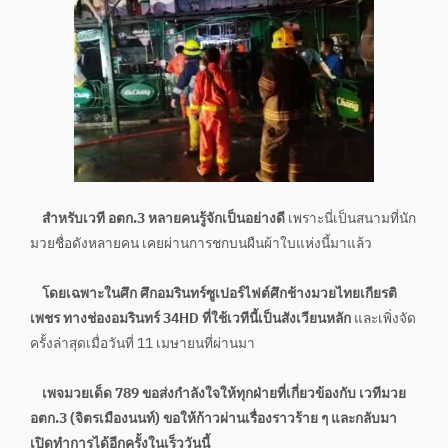
สำหรับเวที อตก.3 หลายคนรู้จักเป็นอย่างดี
เพราะนี่เป็นสนามที่นัก
มวยชื่อดังหลายคน เคยผ่านการชกบนผืนผ้าใบแห่งนี้มาแล้ว
โดยเฉพาะในศึก ศึกอมรินทร์ซูเปอร์ไฟต์ศึกช้างมวยไทยเกียรติ
เพชร ทางช่องอมรินทร์ 34HD ที่ใช้เวทีนี้เป็นสังเวียนหลัก
และเพิ่งจัด
ครั้งล่าสุดเมื่อวันที่ 11 เมษายนที่ผ่านมา
เพจมวยเด็ด 789 ขอส่งกำลังใจให้ทุกฝ่ายที่เกี่ยวข้องกับ เวทีมวย
อตก.3 (จิตรเมืองนนท์) ขอให้ก้าวผ่านเรื่องราวร้าย ๆ และกลับมา
เปิดทำการได้อีกครั้งในเร็ววันนี้