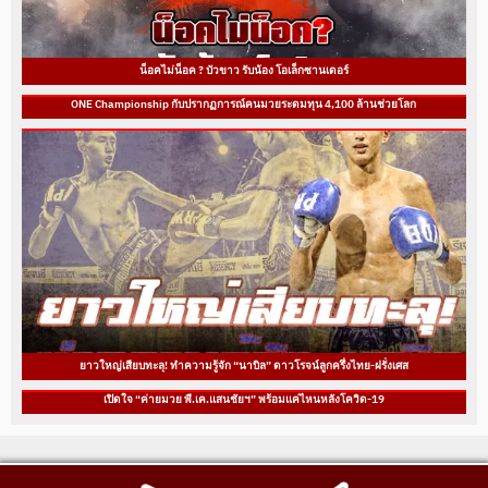
น็อคไม่น็อค ? บัวขาว รับน้อง โอเล็กซานเดอร์
ONE Championship กับปรากฏการณ์คนมวยระดมทุน 4,100 ล้านช่วยโลก
ยาวใหญ่เสียบทะลุ! ทำความรู้จัก “นาบิล” ดาวโรจน์ลูกครึ่งไทย-ฝรั่งเศส
เปิดใจ “ค่ายมวย พี.เค.แสนชัยฯ” พร้อมแค่ไหนหลังโควิด-19