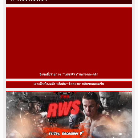
ยิ่งชกยิ่งร้ายกาจ ! “เพชรศิลา” แกร่ง-เก่ง-กล้า
เจาะลึกเบื้องหลัง “เสือคิม” ช็อควงการเลิกชกตลอดชีพ