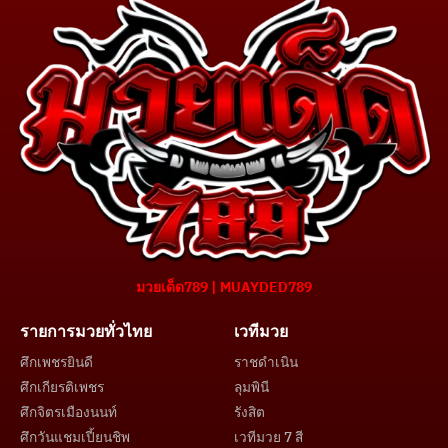
มวยเด็ด789 | MUAYDED789
รายการมวยทั่วไทย
เวทีมวย
ศึกเพชรยินดี
ราชดำเนิน
ศึกเกียรติเพชร
ลุมพินี
ศึกจิตรเมืองนนท์
รังสิต
ศึกวันแชมเปี้ยนชิพ
เวทีมวย 7 สี