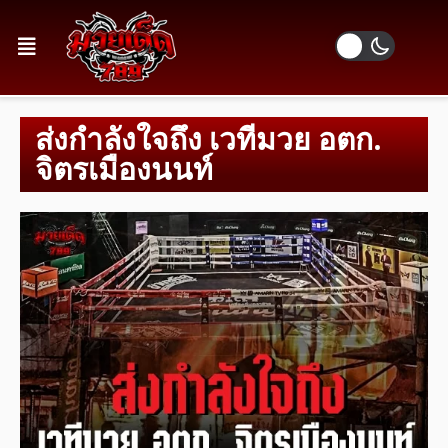
ส่งกำลังใจถึง เวทีมวย อตก.
จิตรเมืองนนท์