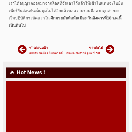
เราได้อนุญาตออกมาจากล็อคที่จัดเอาไว้แล้วให้เข้าไปแทนจะไปยืน
เชียร์ยืนสอนกันเต็มมุมไม่ได้อีกแล้วขอความร่วมมือจากทุกค่ายจะ
เริ่มปฎิบัติการนัดแรกใน
ศึกมวยมันส์สนั่นเมือง วันอังคารที่18ก.ค.นี้
เป็นต้นไป
ข่าวก่อนหน้า
ข่าวต่อไป
กัปปิตัน ขอน็อค โซเนอร์ ตีตั๋วรอบรอง
เปิดประวัติ คิริลล์ คู่ชก “ไอ้เสือร้ายเมืองจัน”
Hot News !