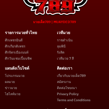
มวยเด็ด789 | MUAYDED789
รายการมวยทั่วไทย
เวทีมวย
ศึกเพชรยินดี
ราชดำเนิน
ศึกเกียรติเพชร
ลุมพินี
ศึกจิตรเมืองนนท์
รังสิต
ศึกวันแชมเปี้ยนชิพ
เวทีมวย 7 สี
แผนผังเว็บไซต์
ติดต่อเรา
โปรแกรมมวย
เกี่ยวกับมวยเด็ด789
ผลมวย
สมัครงาน
ข่าวมวย
ติดต่อโฆษณา
ไฮไลท์มวย
Privacy Policy
Terms and Conditions