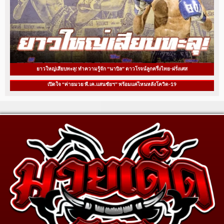
ยาวใหญ่เสียบทะลุ! ทำความรู้จัก “นาบิล” ดาวโรจน์ลูกครึ่งไทย-ฝรั่งเศส
เปิดใจ “ค่ายมวย พี.เค.แสนชัยฯ” พร้อมแค่ไหนหลังโควิด-19