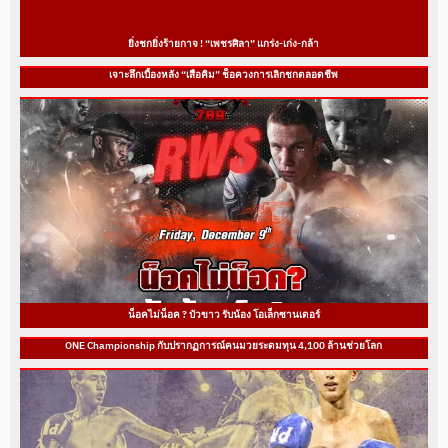
ยิ่งชกยิ่งร้ายกาจ ! “เพชรศิลา” แกร่ง-เก่ง-กล้า
เจาะลึกเบื้องหลัง “เสือคิม” ช็อควงการเลิกชกตลอดชีพ
น็อคไม่น็อค ? บัวขาว รับน้อง โอเล็กซานเดอร์
ONE Championship กับปรากฏการณ์คนมวยระดมทุน 4,100 ล้านช่วยโลก