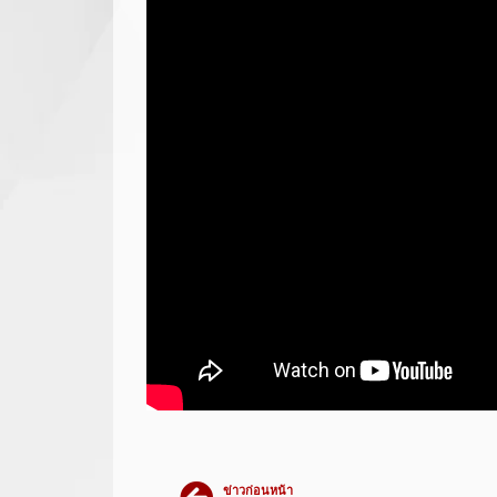
ข่าวก่อนหน้า