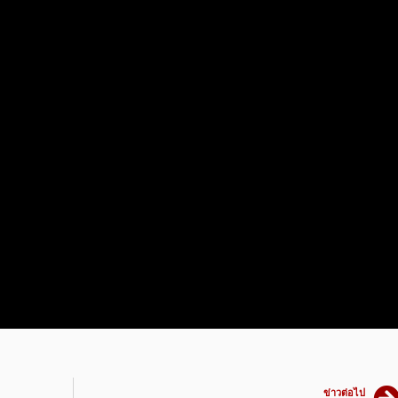
ข่าวต่อไป