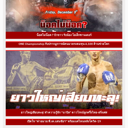
น็อคไม่น็อค ? บัวขาว รับน้อง โอเล็กซานเดอร์
ONE Championship กับปรากฏการณ์คนมวยระดมทุน 4,100 ล้านช่วยโลก
ยาวใหญ่เสียบทะลุ! ทำความรู้จัก “นาบิล” ดาวโรจน์ลูกครึ่งไทย-ฝรั่งเศส
เปิดใจ “ค่ายมวย พี.เค.แสนชัยฯ” พร้อมแค่ไหนหลังโควิด-19