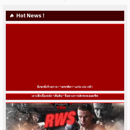
Hot News !
ยิ่งชกยิ่งร้ายกาจ ! “เพชรศิลา” แกร่ง-เก่ง-กล้า
เจาะลึกเบื้องหลัง “เสือคิม” ช็อควงการเลิกชกตลอดชีพ