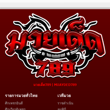
มวยเด็ด789 | MUAYDED789
รายการมวยทั่วไทย
เวทีมวย
ศึกเพชรยินดี
ราชดำเนิน
ศึกเกียรติเพชร
ลุมพินี