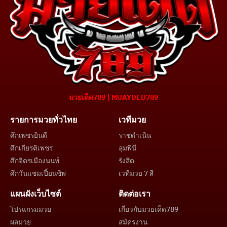
มวยเด็ด789 | MUAYDED789
รายการมวยทั่วไทย
เวทีมวย
ศึกเพชรยินดี
ราชดำเนิน
ศึกเกียรติเพชร
ลุมพินี
ศึกจิตรเมืองนนท์
รังสิต
ศึกวันแชมเปี้ยนชิพ
เวทีมวย 7 สี
แผนผังเว็บไซต์
ติดต่อเรา
โปรแกรมมวย
เกี่ยวกับมวยเด็ด789
ผลมวย
สมัครงาน