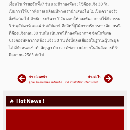
เงื่อนไข ว่าขอจัดทั้ง7 วัน และถ้ากองทัพจะใช้ต้องแจ้ง 30 วัน
เป็นการให้ข่าวที่คาดเคลี่อนที่ทางเรานำเสนอไป ไม่เป็นความจริง
สิ่งที่เสนอไป สิทธิการบริหาร 7 วัน มอบให้กองทัพอากาศใช้กิจกรรม
3 วัน/สัปดาห์ และ4 วัน/สัปดาห์ คือสิทธิ์ผู้ได้การบริหารการจัด. กรณี
ที่ต้องแจ้งก่อน 30 วันนั่น เป็นกรณีที่กองทัพอากาศ จัดนัดพิเศษ
ของกองทัพอากาศต้องแจ้ง 30 วัน ทั้งนี้กลุ่มเสี่ยฮุยในฐานะผู้ประมูล
ได้ มีกำหนดเข้าทำสัญญา กับ กองทัพอากาศ ภายในวันอังคารที่ 9
มิถุนายน 2563 ต่อไป
ข่าวก่อนหน้า
ข่าวต่อไป
ผู้กองรัน-หมาน้อย เตรียมจัดมวยเยียวยา
เวทีราชดำเนินไม่มีการปลดโปรโมเตอร์
Hot News !