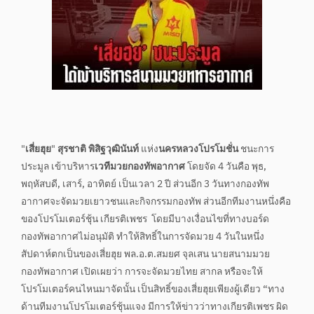
"
เสี่ยฮุย
"
สุรชาติ พิสิฐวุฒินันท์
แห่ง
นครหลวงโปรโมชั่น
ชนะการ
ประมูล เข้าบริหาร
เวทีมวยกองทัพอากาศ
โดยจัด 4 วันคือ พุธ,
พฤหัสบดี, เสาร์, อาทิตย์ เป็นเวลา 2 ปี ส่วนอีก 3 วันทางกองทัพ
อากาศจะจัดมวยเยาวชนและกิจกรรมกองทัพ ส่วนอีกทีมงานหนึ่งคือ
ของโปรโมเตอร์ชุ้น เกียรติเพชร โดยมีบางเงื่อนไขที่ทางบอร์ด
กองทัพอากาศไม่อนุมัติ ทำให้สิทธิ์ในการจัดมวย 4 วันในหนึ่ง
สัปดาห์ตกเป็นของเสี่ยฮุย พล.อ.ต.สมยศ จุลเสน นายสนามมวย
กองทัพอากาศ เปิดเผยว่า การจะจัดมวยไทย สากล หรือจะให้
โปรโมเตอร์คนไหนมาจัดนั้น เป็นสิทธิ์ของเสี่ยฮุยเพียงผู้เดียว “ทาง
ด้านทีมงานโปรโมเตอร์ชุ้นแจง มีการให้ข่าวว่าทางเกียรติเพชร ผิด