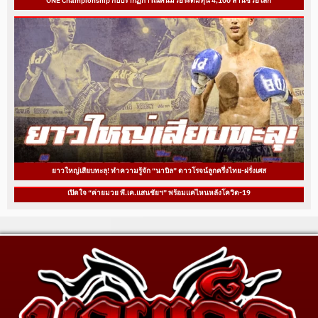
ONE Championship กับปรากฏการณ์คนมวยระดมทุน 4,100 ล้านช่วยโลก
ยาวใหญ่เสียบทะลุ! ทำความรู้จัก “นาบิล” ดาวโรจน์ลูกครึ่งไทย-ฝรั่งเศส
เปิดใจ “ค่ายมวย พี.เค.แสนชัยฯ” พร้อมแค่ไหนหลังโควิด-19