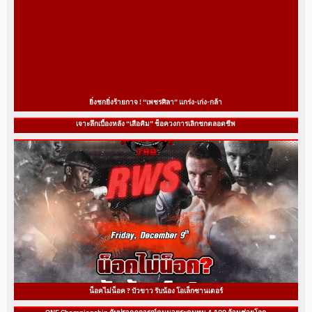
ยิ่งชกยิ่งร้ายกาจ ! “เพชรศิลา” แกร่ง-เก่ง-กล้า
เจาะลึกเบื้องหลัง “เสือคิม” ช็อควงการเลิกชกตลอดชีพ
น็อคไม่น็อค ? บัวขาว รับน้อง โอเล็กซานเดอร์