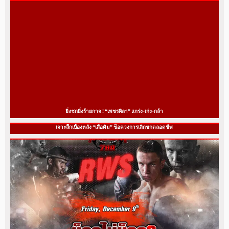
ยิ่งชกยิ่งร้ายกาจ ! “เพชรศิลา” แกร่ง-เก่ง-กล้า
เจาะลึกเบื้องหลัง “เสือคิม” ช็อควงการเลิกชกตลอดชีพ