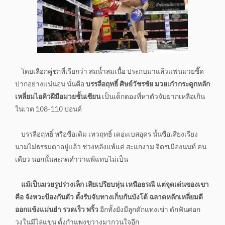
โดยเลือกคู่ชกที่เรียกว่า สมน้ำสมเนื้อ ประกบมาแล้วแฟนมวยซี๊ด
ปากอย่างแน่นอน นั่นคือ
บรรลือฤทธิ์ ศิษย์วัชรชัย มวยเก๋ากระดูกหลัก
เหลี่ยมไอคิวฝีมือมวยชั้นเซียน
เป็นเด็กดองที่หาตัวจับยากเหลือเกิน
ในเวต 108-110 ปอนด์
บรรลือฤทธิ์ หรือชื่อเดิม เทวฤทธิ์ เดอะเบสอุดร นั้นชื่อเสียงเรียง
นามไม่ธรรมดาอยู่แล้ว ช่วงหลังแพ้แค่ สะแกงาม จิตรเมืองนนท์ คน
เดียว นอกนั้นสะกดคำว่าแพ้แทบไม่เป็น
แม้เป็นมวยรูปร่างเล็ก เสียเปรียบหุ่น เหนือธรณี แต่จุดเด่นของเขา
คือ จังหวะป้องกันตัว ตั้งรับจับทางเก็บกันบังโต้ ฉลาดหลักเหลี่ยมดี
ออกแข้งแม่นยำ รวดเร็ว พริ้ว
อีกทั้งยังมีลูกดักแทงเข่า ดักฟันศอก
วงในมีไล่แขน ตั้งกำแพงขวางมากวนใจอีก