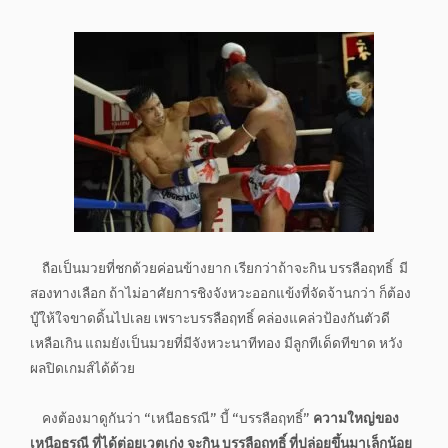
ถือเป็นมวยที่ชกด้วยค่อนข้างยาก เรียกว่าถ้าจะกิน บรรลือฤทธิ์ มี
สองทางเลือก ถ้าไม่อาศัยการชิงจังหวะออกแข้งที่จัดจ้านกว่า ก็ต้อง
บู๊ให้ใจขาดดิ้นไปเลย เพราะบรรลือฤทธิ์ คล่องแคล่วป้องกันตัวดี
เหลือเกิน แถมยังเป็นมวยที่มีจังหวะนาทีทอง มีลูกทีเด็ดทีขาด หวัง
ผลปิดเกมส์ได้ด้วย
คงต้องมาดูกันว่า “เหนือธรณี” บี้ “บรรลือฤทธิ์”
ความใหญ่ของ
เหนือธรณี ที่ได้ต่อยเวตเก่ง จะกิน บรรลือฤทธิ์ ที่ปล่อยขึ้นมาเล็กน้อย