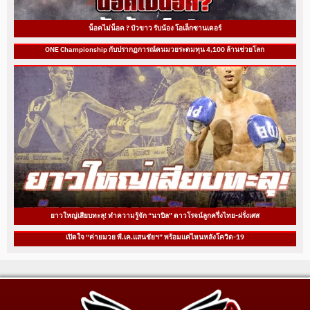
น็อคไม่น็อค ? บัวขาว รับน้อง โอเล็กซานเดอร์
ONE Championship กับปรากฏการณ์คนมวยระดมทุน 4,100 ล้านช่วยโลก
ยาวใหญ่เสียบทะลุ! ทำความรู้จัก “นาบิล” ดาวโรจน์ลูกครึ่งไทย-ฝรั่งเศส
เปิดใจ “ค่ายมวย พี.เค.แสนชัยฯ” พร้อมแค่ไหนหลังโควิด-19