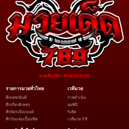
มวยเด็ด789 | MUAYDED789
รายการมวยทั่วไทย
เวทีมวย
ศึกเพชรยินดี
ราชดำเนิน
ศึกเกียรติเพชร
ลุมพินี
ศึกจิตรเมืองนนท์
รังสิต
ศึกวันแชมเปี้ยนชิพ
เวทีมวย 7 สี