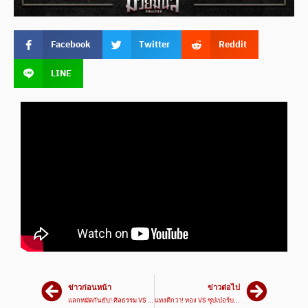
Facebook
Twitter
Reddit
LINE
ข่าวก่อนหน้า
ข่าวต่อไป
แลกหมัดกันยับ! ศิลธรรม VS เพชรบัญชา | ศึกมวยมันส์สนั่นเมือง 14 พ.ค. 67
แทงดีกว่า! ทอง VS ซุปเปอร์บอล #ไฮไลท์มวย | ศึกมวยมันส์วันศุกร์ เวทีมวยรังสิต