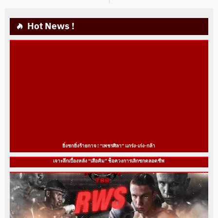
Hot News !
ยิ่งชกยิ่งร้ายกาจ ! “เพชรศิลา” แกร่ง-เก่ง-กล้า
เจาะลึกเบื้องหลัง “เสือคิม” ช็อควงการเลิกชกตลอดชีพ