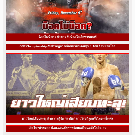
น็อคไม่น็อค ? บัวขาว รับน้อง โอเล็กซานเดอร์
ONE Championship กับปรากฏการณ์คนมวยระดมทุน 4,100 ล้านช่วยโลก
ยาวใหญ่เสียบทะลุ! ทำความรู้จัก “นาบิล” ดาวโรจน์ลูกครึ่งไทย-ฝรั่งเศส
เปิดใจ “ค่ายมวย พี.เค.แสนชัยฯ” พร้อมแค่ไหนหลังโควิด-19