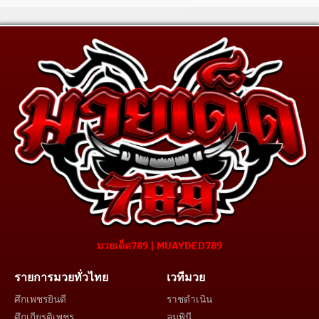
มวยเด็ด789 | MUAYDED789
รายการมวยทั่วไทย
เวทีมวย
ศึกเพชรยินดี
ราชดำเนิน
ศึกเกียรติเพชร
ลุมพินี