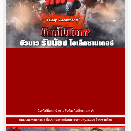
น็อคไม่น็อค ? บัวขาว รับน้อง โอเล็กซานเดอร์
ONE Championship กับปรากฏการณ์คนมวยระดมทุน 4,100 ล้านช่วยโลก