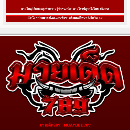
ยาวใหญ่เสียบทะลุ! ทำความรู้จัก “นาบิล” ดาวโรจน์ลูกครึ่งไทย-ฝรั่งเศส
เปิดใจ “ค่ายมวย พี.เค.แสนชัยฯ” พร้อมแค่ไหนหลังโควิด-19
มวยเด็ด789 | MUAYDED789