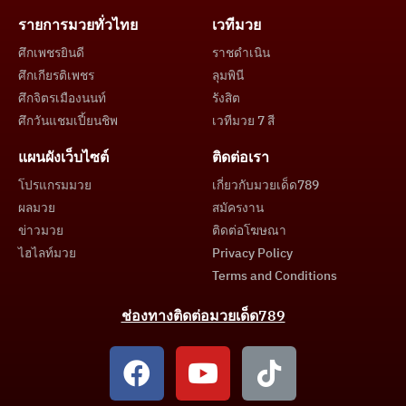
รายการมวยทั่วไทย
เวทีมวย
ศึกเพชรยินดี
ราชดำเนิน
ศึกเกียรติเพชร
ลุมพินี
ศึกจิตรเมืองนนท์
รังสิต
ศึกวันแชมเปี้ยนชิพ
เวทีมวย 7 สี
แผนผังเว็บไซต์
ติดต่อเรา
โปรแกรมมวย
เกี่ยวกับมวยเด็ด789
ผลมวย
สมัครงาน
ข่าวมวย
ติดต่อโฆษณา
ไฮไลท์มวย
Privacy Policy
Terms and Conditions
ช่องทางติดต่อมวยเด็ด789