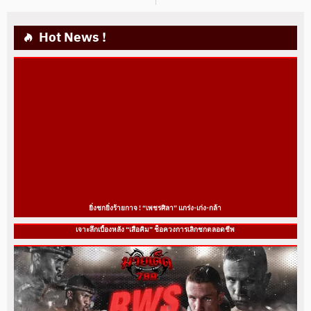
Hot News !
ยิ่งชกยิ่งร้ายกาจ ! “เพชรศิลา” แกร่ง-เก่ง-กล้า
เจาะลึกเบื้องหลัง “เสือคิม” ช็อควงการเลิกชกตลอดชีพ