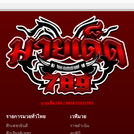
มวยเด็ด789 | MUAYDED789
รายการมวยทั่วไทย
เวทีมวย
ศึกเพชรยินดี
ราชดำเนิน
ศึกเกียรติเพชร
ลุมพินี