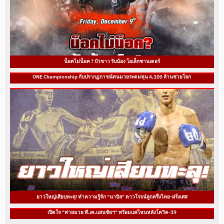
น็อคไม่น็อค ? บัวขาว รับน้อง โอเล็กซานเดอร์
ONE Championship กับปรากฏการณ์คนมวยระดมทุน 4,100 ล้านช่วยโลก
ยาวใหญ่เสียบทะลุ! ทำความรู้จัก “นาบิล” ดาวโรจน์ลูกครึ่งไทย-ฝรั่งเศส
เปิดใจ “ค่ายมวย พี.เค.แสนชัยฯ” พร้อมแค่ไหนหลังโควิด-19