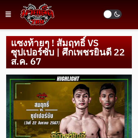
แซงท้ายๆ ! สัมฤทธิ์ VS
ซุปเปอร์ซับ | ศึกเพชรยินดี 22
ส.ค. 67