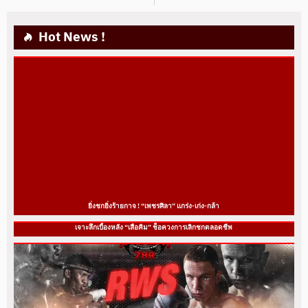
Hot News !
ยิ่งชกยิ่งร้ายกาจ ! “เพชรศิลา” แกร่ง-เก่ง-กล้า
เจาะลึกเบื้องหลัง “เสือคิม” ช็อควงการเลิกชกตลอดชีพ