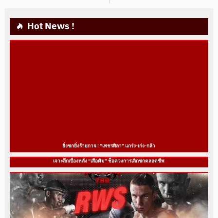
Hot News !
ยิ่งชกยิ่งร้ายกาจ ! “เพชรศิลา” แกร่ง-เก่ง-กล้า
เจาะลึกเบื้องหลัง “เสือคิม” ช็อควงการเลิกชกตลอดชีพ