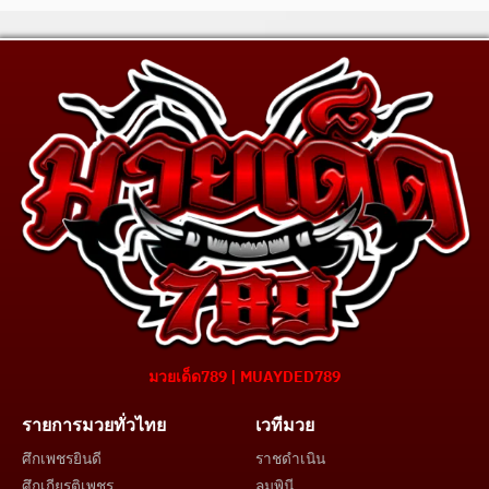
มวยเด็ด789 | MUAYDED789
รายการมวยทั่วไทย
เวทีมวย
ศึกเพชรยินดี
ราชดำเนิน
ศึกเกียรติเพชร
ลุมพินี