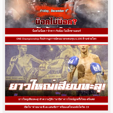
น็อคไม่น็อค ? บัวขาว รับน้อง โอเล็กซานเดอร์
ONE Championship กับปรากฏการณ์คนมวยระดมทุน 4,100 ล้านช่วยโลก
ยาวใหญ่เสียบทะลุ! ทำความรู้จัก “นาบิล” ดาวโรจน์ลูกครึ่งไทย-ฝรั่งเศส
เปิดใจ “ค่ายมวย พี.เค.แสนชัยฯ” พร้อมแค่ไหนหลังโควิด-19