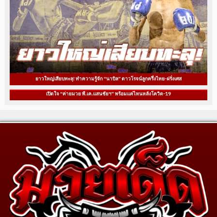
ยาวใหญ่เสียบทะลุ! ทำความรู้จัก “นาบิล” ดาวโรจน์ลูกครึ่งไทย-ฝรั่งเศส
เปิดใจ “ค่ายมวย พี.เค.แสนชัยฯ” พร้อมแค่ไหนหลังโควิด-19