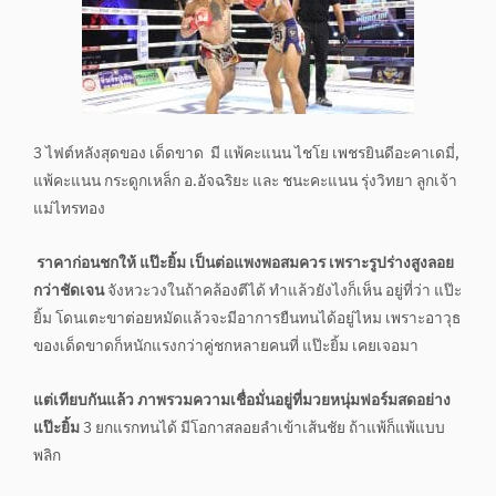
3 ไฟต์หลังสุดของ เด็ดขาด มี แพ้คะแนน ไชโย เพชรยินดีอะคาเดมี่,
แพ้คะแนน กระดูกเหล็ก อ.อัจฉริยะ และ ชนะคะแนน รุ่งวิทยา ลูกเจ้า
แม่ไทรทอง
ราคาก่อนชกให้ แป๊ะยิ้ม เป็นต่อแพงพอสมควร เพราะรูปร่างสูงลอย
กว่าชัดเจน
จังหวะวงในถ้าคล้องตีได้ ทำแล้วยังไงก็เห็น อยู่ที่ว่า แป๊ะ
ยิ้ม โดนเตะขาต่อยหมัดแล้วจะมีอาการยืนทนได้อยู่ไหม เพราะอาวุธ
ของเด็ดขาดก็หนักแรงกว่าคู่ชกหลายคนที่ แป๊ะยิ้ม เคยเจอมา
แต่เทียบกันแล้ว ภาพรวมความเชื่อมั่นอยู่ที่มวยหนุ่มฟอร์มสดอย่าง
แป๊ะยิ้ม
3 ยกแรกทนได้ มีโอกาสลอยลำเข้าเส้นชัย ถ้าแพ้ก็แพ้แบบ
พลิก