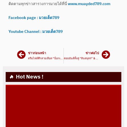
ติดตามทุกข่าวสารวงการมวยได้ที่นี่
www.muayded789.com
Facebook page : มวยเด็ด789
Youtube Channel : มวยเด็ด789
ข่าวก่อนหน้า
ข่าวต่อไป
ดรีมไฟต์ศึกสายเลือด “น็อกเอาท์” ป้องแชมป์โลก “วันเฮง”
ต่อยมันส์ทั้งคู่ “สินสมุทร” & “เมืองไทย” ลุยศึก วัน แชมเปียนชิพ
Hot News !