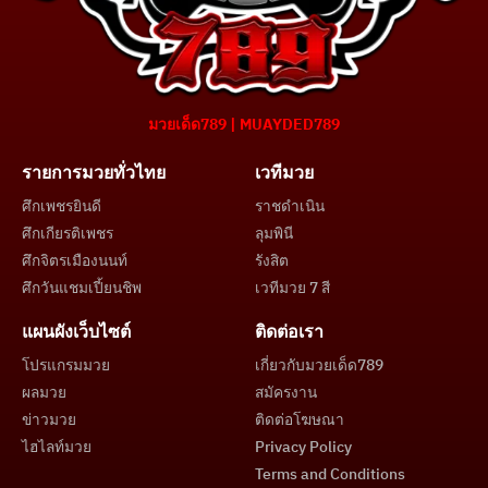
มวยเด็ด789 | MUAYDED789
รายการมวยทั่วไทย
เวทีมวย
ศึกเพชรยินดี
ราชดำเนิน
ศึกเกียรติเพชร
ลุมพินี
ศึกจิตรเมืองนนท์
รังสิต
ศึกวันแชมเปี้ยนชิพ
เวทีมวย 7 สี
แผนผังเว็บไซต์
ติดต่อเรา
โปรแกรมมวย
เกี่ยวกับมวยเด็ด789
ผลมวย
สมัครงาน
ข่าวมวย
ติดต่อโฆษณา
ไฮไลท์มวย
Privacy Policy
Terms and Conditions