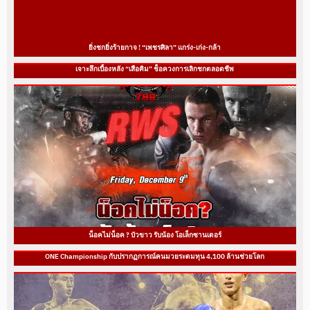
ยิ่งชกยิ่งร้ายกาจ ! “เพชรศิลา” แกร่ง-เก่ง-กล้า
เจาะลึกเบื้องหลัง “เสือคิม” ช็อควงการเลิกชกตลอดชีพ
น็อคไม่น็อค ? บัวขาว รับน้อง โอเล็กซานเดอร์
ONE Championship กับปรากฏการณ์คนมวยระดมทุน 4,100 ล้านช่วยโลก