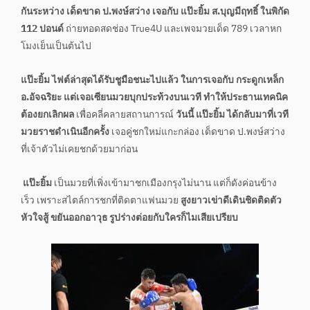
กันระหว่าง เด็ดขาด ป.พงษ์สว่าง เจอกับ แป๊ะยิ้ม ส.บุญมีฤทธิ์ ในพิกัด
112 ปอนด์
ถ่ายทอดสดช่อง True4U และเพจมวยเด็ด 789 เวลาหก
โมงเย็นเป็นต้นไป
แป๊ะยิ้ม ไฟต์ล่าสุดได้รับชูมือชนะไปแล้ว ในการเจอกับ กระดูกเหล็ก
อ.อัจฉริยะ แต่เจอเซียนมวยบุกประท้วงบนเวที ทำให้ประธานเทคนิค
ต้องยกเลิกผล
เพื่อคลี่คลายสถานการณ์
วันนี้ แป๊ะยิ้ม ได้กลับมาที่เวที
มวยราชดำเนินอีกครั้ง
เจอคู่ชกใหม่แกะกล่อง เด็ดขาด ป.พงษ์สว่าง
ที่เจ้าตัวไม่เคยชกด้วยมาก่อน
แป๊ะยิ้ม
เป็นมวยที่เพิ่งเข้ามาชกเมืองกรุงไม่นาน แต่ก็ดังค่อนข้าง
เร็ว เพราะสไตล์การชกที่ติดตาแฟนมวย
สูงยาวเข่าดีเดินชิดติดตัว
หัวใจสู้ ขยันออกอาวุธ รูปร่างต่อยกับใครก็ไมเสียเปรียบ