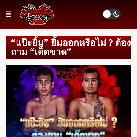
“แป๊ะยิ้ม” ยิ้มออกหรือไม่ ? ต้อง
ถาม “เด็ดขาด”