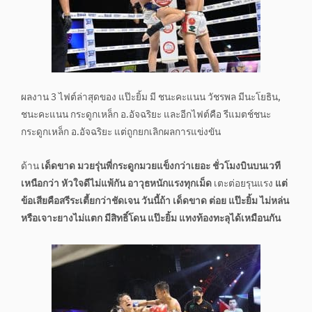
ผลงาน 3 ไฟต์ล่าสุดของ แป๊ะยิ้ม มี ชนะคะแนน วัชรพล มีนะโยธิน,
ชนะคะแนน กระดูกเหล็ก อ.อัจฉริยะ และอีกไฟต์คือ รีแมตช์ชนะ
กระดูกเหล็ก อ.อัจฉริยะ แต่ถูกยกเลิกผลการแข่งขัน
ด้าน
เด็ดขาด มวยรุ่นพี่กระดูกมวยแข็งกว่าเยอะ ชั่วโมงบินบนเวที
เหนือกว่า หัวใจดีไม่แพ้กัน อาวุธหนักแรงทุกเม็ด
เตะต่อยรุนแรง
แต่
ข้อเสียคือสรีระเตี้ยกว่าชัดเจน
วันนี้ถ้า เด็ดขาด ต่อย แป๊ะยิ้ม ไม่หล่น
หรือเจาะยางไม่แตก มีสิทธิ์โดน แป๊ะยิ้ม แทงท้องทะลุได้เหมือนกัน