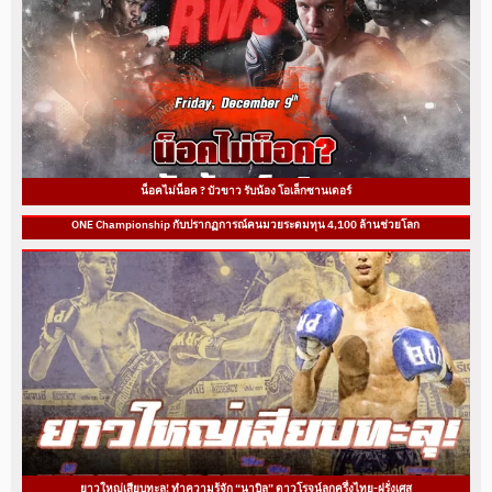
น็อคไม่น็อค ? บัวขาว รับน้อง โอเล็กซานเดอร์
ONE Championship กับปรากฏการณ์คนมวยระดมทุน 4,100 ล้านช่วยโลก
ยาวใหญ่เสียบทะลุ! ทำความรู้จัก “นาบิล” ดาวโรจน์ลูกครึ่งไทย-ฝรั่งเศส