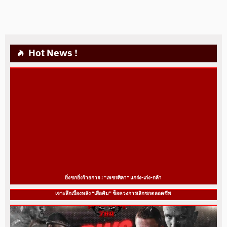
Hot News !
ยิ่งชกยิ่งร้ายกาจ ! “เพชรศิลา” แกร่ง-เก่ง-กล้า
เจาะลึกเบื้องหลัง “เสือคิม” ช็อควงการเลิกชกตลอดชีพ