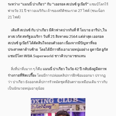
ระหว่าง “แมนนี่ ปาเกียว” กับ “เออรอล สเปนซ์ จูเนียร์”
แชมป์โลกไร้
พ่ายวัย 31 ปี ชาวอเมริกัน เจ้าของสถิติชนะรวด 27 ไฟต์ (ชนะน็อก
21 ไฟต์)
เดิมที สเปนซ์ กับ ปาเกียว มีคิวฟาดปากกันที่ ที โมบาย อารีน่า,ใน
ลาสเวกัส สหรัฐอเมริกา วันที่ 21 สิงหาคม 2564 แต่ล่าสุด เออรอล
สเปนซ์ จูเนียร์ ได้ตัดสินใจถอนตัวออก เนื่องจากมีปัญหาที่จอ
ประสาทตาด้านซ้าย โดยได้มีการดึงเอามวยหนุ่มอย่าง ยูดานิส อูกัส
แชมป์โลก WBA Superworld ชาวคิวบามาชกแทน
สิ่งที่น่าทึ่งมาก ๆ ก็คือ
แมนนี่ ปาเกียว ในวัย 42 ปี กลับยังดูมีสภาพ
ร่างกายที่ฟิตเปรี๊ยะ
โดยมีการปล่อยคลิปการฝึกซ้อมออกมา ปรากฏ
ว่า ปาเกียว ยังออกสเต็ปการรัวหมัดชุดที่อันตรายเหมือนเดิม ราวกับ
เป็นนักมวยหนุ่มอายุน้อย