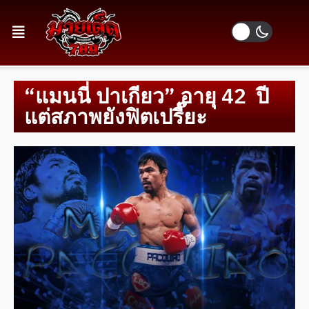
“แมนนี่ ปาเกียว” อายุ 42 ปี
แต่สภาพยังฟิตเปรี๊ยะ