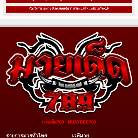
เปิดใจ “ค่ายมวย พี.เค.แสนชัยฯ” พร้อมแค่ไหนหลังโควิด-19
มวยเด็ด789 | MUAYDED789
รายการมวยทั่วไทย
เวทีมวย