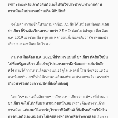
เพราะระยะหลังเจ้าตัวผันตัวเองไปรับใช้ประชาชน ทำงานด้าน
การเมืองในประเทศบ้านเกิด ฟิลิปปินส์
จึงไม่สามารถเข้าโปรแกรมฝึกซ้อมเข้มข้นได้เหมือนเมื่อก่อน
แถม
ปาเกียว ก็ร้างสังเวียนมานานกว่า 2 ปี
หลังต่อยไฟต์ล่าสุด เมื่อเดือน
ก.ค.2019 เอาชนะ คีธ ทรูแมน หลายคนตั้งข้อสงสัยว่าสภาพของปา
เกียว จะสดเหมือนเดิมไหม ?
กระทั่ง
เมื่อเดือน ก.ค. 2021 ที่ผ่านมา แมนนี่ ปาเกียว ตัดสินใจบิน
ไปที่สหรัฐอเมริกา เพื่อเข้าสู่โปรแกรมการฝึกซ้อมอย่างเข้มข้นอีก
ครั้ง
ภายใต้การเทรนโดยเทรนเนอร์คู่ใจ เฟรดดี้ โรช ซึ่งเพียงแค่วัน
แรกที่เจอกัน เขาก็ทำให้เทรนเนอร์ของตัวเองประหลาดใจ เพราะ
ปา
เกียวมาซ้อมด้วยความฟิตที่ยังเต็มถังอยู่
โดย โรช เผยเคล็ดลับกระชากวัยของปาเกียวว่า แม้ช่วงที่ผ่านมา
ปาเกียว จะไม่ได้กลับมาเทรนมวยหนักเลย
เพราะต้องทำงานด้าน
การเมือง
แต่แชมป์โลกขวัญใจชาวฟิลิปปินส์ ก็ยังมีระเบียบวินัยใน
การดูแลตัวเองเสมอมา ไม่เคยห่างหายจากฟิตร่างกายเลย
เรียกว่า