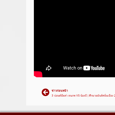
ข่าวก่อนหน้า
3 ปอนด์มีผล! เจนภพ VS น้องบี | ศึกมวยมันส์สนั่นเมือง