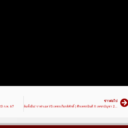
ข่าวต่อไป
 20 ก.พ. 67
ล้มทั้งยืน! ราฟาเอล VS เพชรเกียรติศักดิ์ | ศึกเพชรยินดี X เพชรบัญชา 21 ก.พ. 67