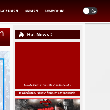
รแกรมมวย
ผลมวย
เกมทายผล
ชา
Hot News !
ยิ่งชกยิ่งร้ายกาจ ! “เพชรศิลา” แกร่ง-เก่ง-กล้า
เจาะลึกเบื้องหลัง “เสือคิม” ช็อควงการเลิกชกตลอดชีพ