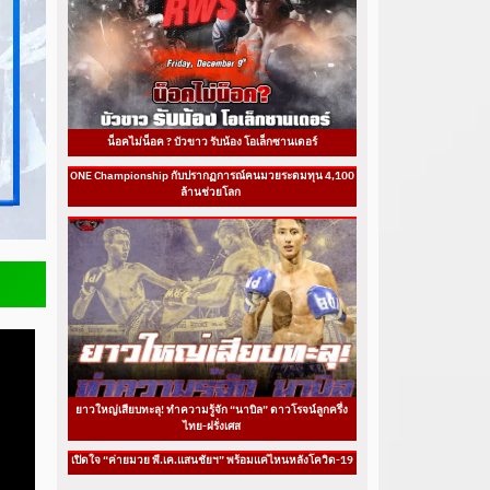
น็อคไม่น็อค ? บัวขาว รับน้อง โอเล็กซานเดอร์
ONE Championship กับปรากฏการณ์คนมวยระดมทุน 4,100
ล้านช่วยโลก
ยาวใหญ่เสียบทะลุ! ทำความรู้จัก “นาบิล” ดาวโรจน์ลูกครึ่ง
ไทย-ฝรั่งเศส
เปิดใจ “ค่ายมวย พี.เค.แสนชัยฯ” พร้อมแค่ไหนหลังโควิด-19