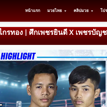
หน้าแรก
มวยไทย
คลิปมวย
โป
 ไกรทอง | ศึกเพชรยินดี X เพชรบัญ