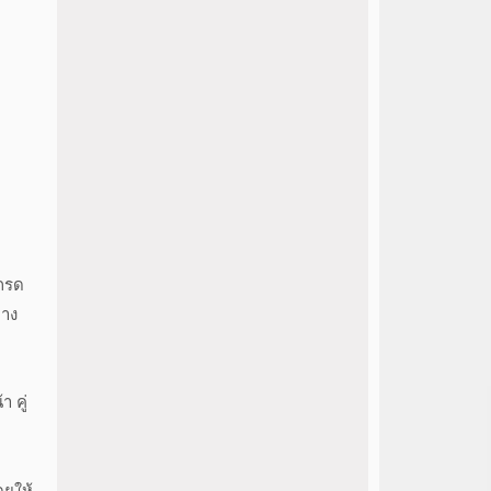
เกรด
าง
 คู่