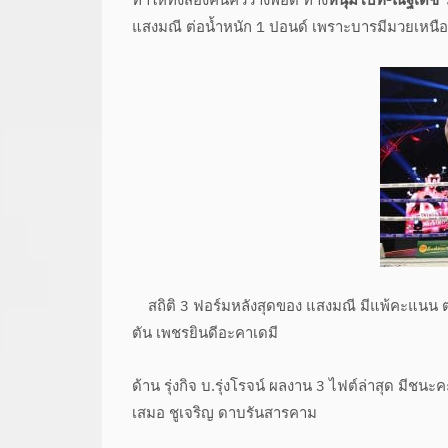
ทำให้ทั้งสองคนคิวว่างพอดี ทาง
หนุ่มโบ๊ท-ณัฐเดช 
แสงมณี ต่อน้ำหนัก 1 ปอนด์ เพราะบารมีมวยเหนือ
สถิติ 3 ฟอร์มหลังสุดของ แสงมณี มีแพ้คะแนน ตะ
ตัน เพชรยินดีอะคาเดมี
ด้าน รุ่งกิจ บ.รุ่งโรจน์ ผลงาน 3 ไฟต์ล่าสุด 
เสมอ ชูเจริญ ดาบรันสารคาม