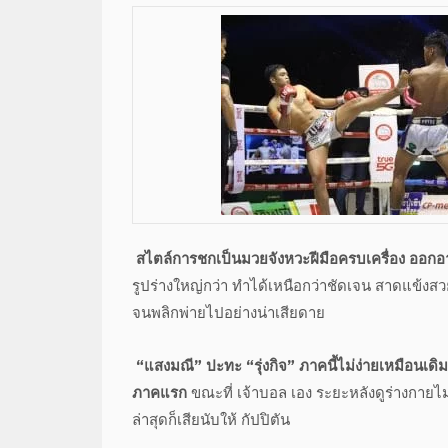
สไตล์การชกเป็นมวยจังหวะฝีมือครบเครื่อง ออกอาว
รูปร่างใหญ่กว่า ทำได้เหนือกว่าชัดเจน สาดแข้ง
จนพลิกพ่ายไปอย่างน่าเสียดาย
“แสงมณี” ปะทะ “รุ่งกิจ” ภาคนี้ไม่ง่ายเหมือนเด
ภาคแรก
ขณะที่ เจ้าบอล เอง ระยะหลังดูร่างกายไม่
ล่าสุดก็เสียนับให้ กัปปิตัน