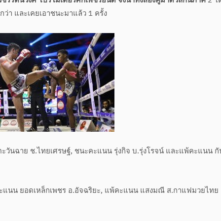
วชิรรัตนวงศ์ โปรโมเตอร์ศึกเพชรยินดี จึงนำทั้งสองคู่มาดวลกันภาค
2 โ
กว่า และเคยเอาชนะมาแล้ว 1 ครั้ง
วันฉาย ช.ไทยเศรษฐ์, ชนะคะแนน รุ่งกิจ บ.รุ่งโรจน์ และแพ้คะแนน กั
มีชนะคะแนน ยอดเหล็กเพชร อ.อัจฉริยะ, แพ้คะแนน แสงมณี ส.กาแฟมวยไทย