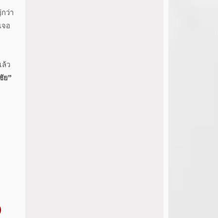
่กว่า
ะเจอ
แล้ว
ชัย”