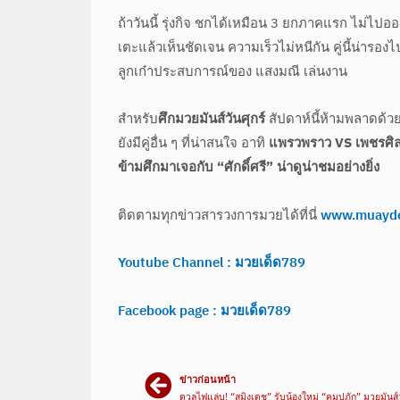
ถ้าวันนี้ รุ่งกิจ ชกได้เหมือน 3 ยกภาคแรก ไม่ไปออก
เตะแล้วเห็นชัดเจน ความเร็วไม่หนีกัน คู่นี้น่ารองไ
ลูกเก๋าประสบการณ์ของ แสงมณี เล่นงาน
สำหรับ
ศึกมวยมันส์วันศุกร์
สัปดาห์นี้ห้ามพลาดด้
ยังมีคู่อื่น ๆ ที่น่าสนใจ อาทิ
แพรวพราว VS เพชรศิลา,
ข้ามศึกมาเจอกับ “ศักดิ์ศรี” น่าดูน่าชมอย่างยิ่ง
ติดตามทุกข่าวสารวงการมวยได้ที่นี่
www.muayd
Youtube Channel : มวยเด็ด789
Facebook page : มวยเด็ด789
ข่าวก่อนหน้า
ดวลไฟแล่บ! “สมิงเดช” รับน้องใหม่ “คมปฏัก” มวยมันส