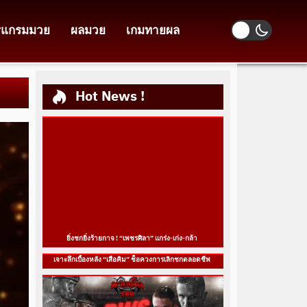
รแกรมมวย
ผลมวย
เกมทายผล
Hot News !
ยิ่งชกยิ่งร้ายกาจ ! “เพชรศิลา” แกร่ง-เก่ง-กล้า
เจาะลึกเบื้องหลัง “เสือคิม” ช็อควงการเลิกชกตลอดชีพ