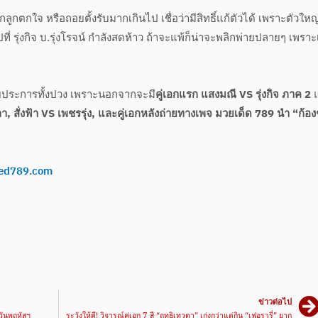
ลูกตกใจ หรือถอยตั้งรับมากเกินไป เชื่อว่ามีสิทธิ์แก้ตัวได้ เพราะตัวใหญ
ปที่ รุ่งกิจ บ.รุ่งโรจน์ กำลังสดห้าว ถ้าจะแพ้ก็น่าจะพลิกพ่ายปลายๆ เพรา
วยประการทั้งปวง เพราะนอกจากจะมี
คู่เอกแรก แสงมณี VS รุ่งกิจ ภาค 2
 สั่งฟ้า VS เพชรรุ่ง, และคู่เอกหลังถ่ายทางเพจ มวยเด็ด 789 นำ “ก้อง
ed789.com
ข่าวต่อไป
์วันพฤหัสฯ
ระวังให้ดี! วิจารณ์คู่เอก 7 สี “ฤทธิเทวดา” เก่งกว่าแต่กิน “เฟอรารี่” ยาก