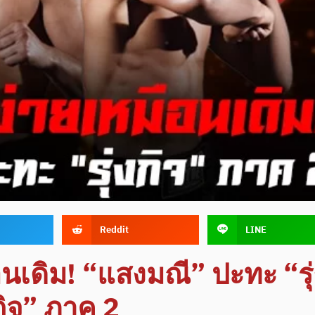
Reddit
LINE
อนเดิม! “แสงมณี” ปะทะ “รุ่
กิจ” ภาค 2