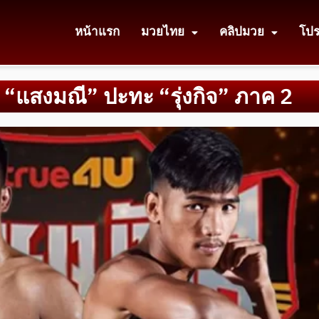
หน้าแรก
มวยไทย
คลิปมวย
โป
! “แสงมณี” ปะทะ “รุ่งกิจ” ภาค 2