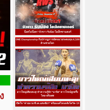
น็อคไม่น็อค ? บัวขาว รับน้อง โอเล็กซานเดอร์
ONE Championship กับปรากฏการณ์คนมวยระดมทุน 4,100
ล้านช่วยโลก
ง
ยาวใหญ่เสียบทะลุ! ทำความรู้จัก “นาบิล” ดาวโรจน์ลูกครึ่ง
ไทย-ฝรั่งเศส
เปิดใจ “ค่ายมวย พี.เค.แสนชัยฯ” พร้อมแค่ไหนหลังโควิด-19