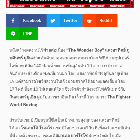
Facebook
Twitter
Reddit
LINE
หลังสร้างผลงานไร้พ่ายต่อเนื่อง
“The Wonder Boy” แสงอาทิตย์ ภู
บดินทร์ ยูฮันเงาะ
อันดับล่าสุดจากสมาคมมวยโลก WBA รุ่นซุปเปอร์
ไลท์เวท พิกัด 140 ปอนด์ ทะยานขึ้นสู่อันดับ 10 จากการประกาศ
อันดับประจำเดือน พ.ค.ที่ผ่านมา โดย แสงอาทิตย์ ปัจจุบันอายุเพียง
19 แต่สามารถโชว์ผลงานในเชิงมวยสากลได้อย่างยอดเยี่ยม โดย
17 ไฟต์ น็อก 10 ไม่เคยแพ้ใคร ซึ่งเจ้าตัวกำลังจะมีไฟต์รีแมตช์กับ
วันละละว์มูเอีย
คู่ปรับเก่าชาวอินเดีย เร็วๆนี้ ในรายการ
The Fighter
World Boxing
สำหรับแชมป์เปียนรุ่นนี้ซึ่งเป็นเป้าหมายสูงสุดของ แสงอาทิตย์
ได้แก่
โรแลนโด้ โรเมโร่
แชมป์โลกชาวอเมริกัน ที่เพิ่งคว้าแชมป์เส้น
นี้ที่ว่างด้วยหารเอาชนะ
อิสมาเอล บาร์โรโซ่
นักชกวัยดึกไปเมื่อ