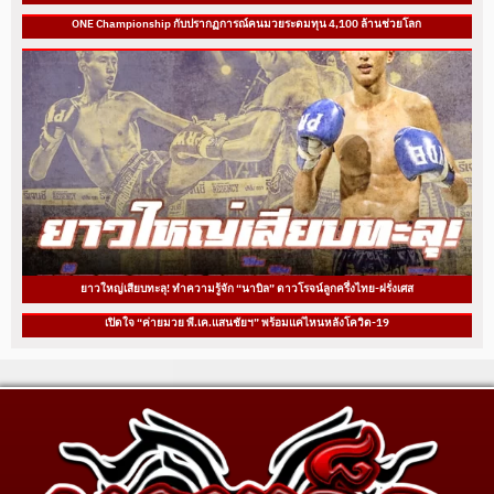
ONE Championship กับปรากฏการณ์คนมวยระดมทุน 4,100 ล้านช่วยโลก
ยาวใหญ่เสียบทะลุ! ทำความรู้จัก “นาบิล” ดาวโรจน์ลูกครึ่งไทย-ฝรั่งเศส
เปิดใจ “ค่ายมวย พี.เค.แสนชัยฯ” พร้อมแค่ไหนหลังโควิด-19