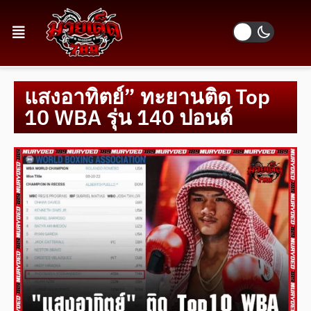
แสงอาทิตย์” ทะยานติด Top
10 WBA รุ่น 140 ปอนด์