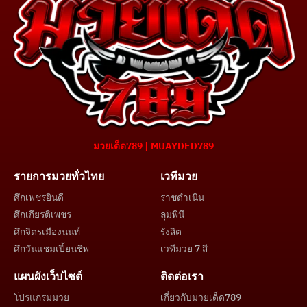
มวยเด็ด789 | MUAYDED789
รายการมวยทั่วไทย
เวทีมวย
ศึกเพชรยินดี
ราชดำเนิน
ศึกเกียรติเพชร
ลุมพินี
ศึกจิตรเมืองนนท์
รังสิต
ศึกวันแชมเปี้ยนชิพ
เวทีมวย 7 สี
แผนผังเว็บไซต์
ติดต่อเรา
โปรแกรมมวย
เกี่ยวกับมวยเด็ด789