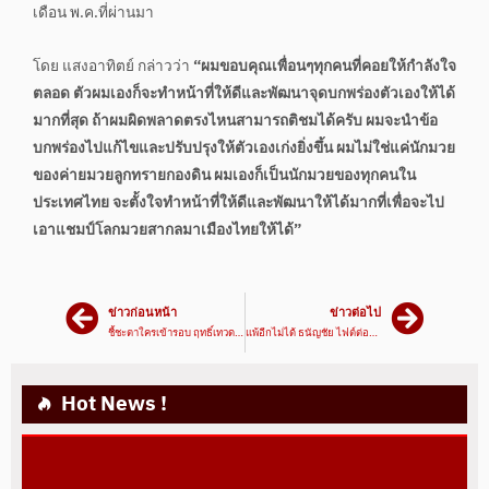
เดือน พ.ค.ที่ผ่านมา
โดย แสงอาทิตย์ กล่าวว่า
“ผมขอบคุณเพื่อนๆทุกคนที่คอยให้กำลังใจ
ตลอด ตัวผมเองก็จะทำหน้าที่ให้ดีและพัฒนาจุดบกพร่องตัวเองให้ได้
มากที่สุด ถ้าผมผิดพลาดตรงไหนสามารถติชมได้ครับ ผมจะนำข้อ
บกพร่องไปแก้ไขและปรับปรุงให้ตัวเองเก่งยิ่งขึ้น ผมไม่ใช่แค่นักมวย
ของค่ายมวยลูกทรายกองดิน ผมเองก็เป็นนักมวยของทุกคนใน
ประเทศไทย จะตั้งใจทำหน้าที่ให้ดีและพัฒนาให้ได้มากที่เพื่อจะไป
เอาแชมป์โลกมวยสากลมาเมืองไทยให้ได้”
ข่าวก่อนหน้า
ข่าวต่อไป
ชี้ชะตาใครเข้ารอบ ฤทธิ์เทวดา VS ยอดขุนพล RWS วันที่ 10 มิ.ย.นี้
แพ้อีกไม่ได้ ธนัญชัย ไฟต์ต่อไปเตรียมกู้ชื่อ
Hot News !