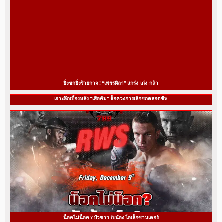
ยิ่งชกยิ่งร้ายกาจ ! “เพชรศิลา” แกร่ง-เก่ง-กล้า
เจาะลึกเบื้องหลัง “เสือคิม” ช็อควงการเลิกชกตลอดชีพ
น็อคไม่น็อค ? บัวขาว รับน้อง โอเล็กซานเดอร์