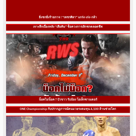
ยิ่งชกยิ่งร้ายกาจ ! “เพชรศิลา” แกร่ง-เก่ง-กล้า
เจาะลึกเบื้องหลัง “เสือคิม” ช็อควงการเลิกชกตลอดชีพ
น็อคไม่น็อค ? บัวขาว รับน้อง โอเล็กซานเดอร์
ONE Championship กับปรากฏการณ์คนมวยระดมทุน 4,100 ล้านช่วยโลก