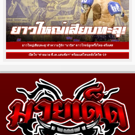
ยาวใหญ่เสียบทะลุ! ทำความรู้จัก “นาบิล” ดาวโรจน์ลูกครึ่งไทย-ฝรั่งเศส
เปิดใจ “ค่ายมวย พี.เค.แสนชัยฯ” พร้อมแค่ไหนหลังโควิด-19