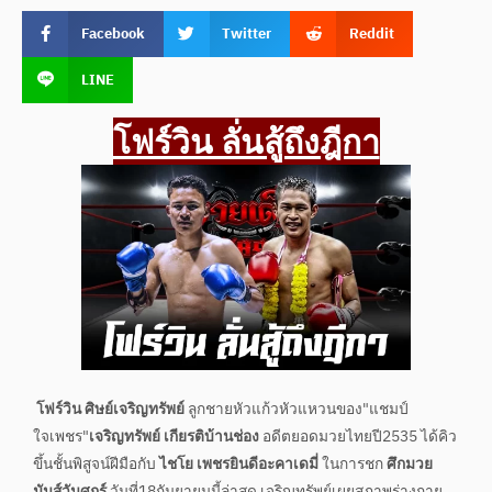
Facebook
Twitter
Reddit
LINE
โฟร์วิน ลั่นสู้ถึงฎีกา
โฟร์วิน ศิษย์เจริญทรัพย์
ลูกชายหัวแก้วหัวแหวนของ"แชมป์
ใจเพชร"
เจริญทรัพย์ เกียรติบ้านช่อง
อดีตยอดมวยไทยปี2535 ได้คิว
ขึ้นชั้นพิสูจน์ฝีมือกับ
ไชโย เพชรยินดีอะคาเดมี่
ในการชก
ศึกมวย