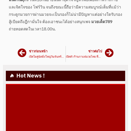
มันส์วันศุกร์
วันที่18กันยายนนี้ล่าสุด เจริญทรัพย์เผยสภาพร่างกาย
และจิตใจของ โฟร์วิน จนถึงขณะนี้ถือว่ามีความสมบูรณ์เต็มที่แม้ว่า
กระดูกมวยการผ่านมวยจะเป็นรองก็ไม่น่ามีปัญหาแต่อย่างใดรับรอง
สู้เบียดถึงฎีกามั่นใจ ต้องเอาชนะได้อย่างสนุกเพจ
มวยเด็ด789
ถ่ายทอดสดในเวลา18.00น.
ข่าวก่อนหน้า
ข่าวต่อไป
เปิดโผคู่นัดยิ่งใหญ่วันจันทร์ที่ 5 ต.ค.
เปิดตัว ร้านกาแฟมวยไทย ที่แรกของโลก
Hot News !