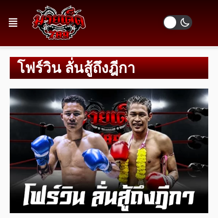
โฟร์วิน ลั่นสู้ถึงฎีกา