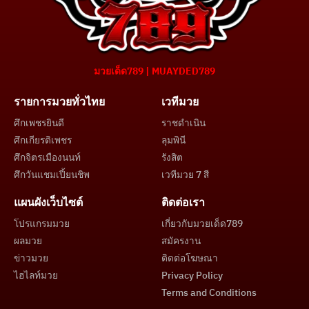
มวยเด็ด789 | MUAYDED789
รายการมวยทั่วไทย
เวทีมวย
ศึกเพชรยินดี
ราชดำเนิน
ศึกเกียรติเพชร
ลุมพินี
ศึกจิตรเมืองนนท์
รังสิต
ศึกวันแชมเปี้ยนชิพ
เวทีมวย 7 สี
แผนผังเว็บไซต์
ติดต่อเรา
โปรแกรมมวย
เกี่ยวกับมวยเด็ด789
ผลมวย
สมัครงาน
ข่าวมวย
ติดต่อโฆษณา
ไฮไลท์มวย
Privacy Policy
Terms and Conditions