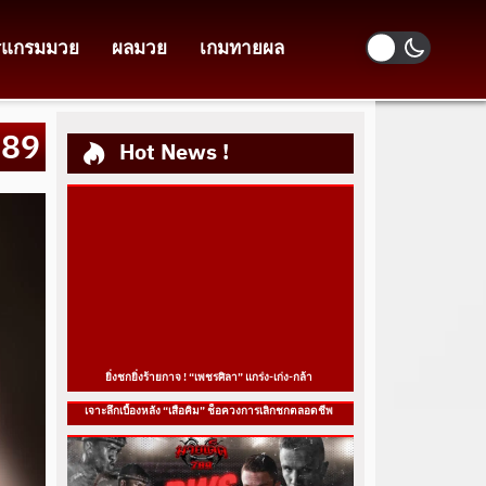
รแกรมมวย
ผลมวย
เกมทายผล
789
Hot News !
ยิ่งชกยิ่งร้ายกาจ ! “เพชรศิลา” แกร่ง-เก่ง-กล้า
เจาะลึกเบื้องหลัง “เสือคิม” ช็อควงการเลิกชกตลอดชีพ