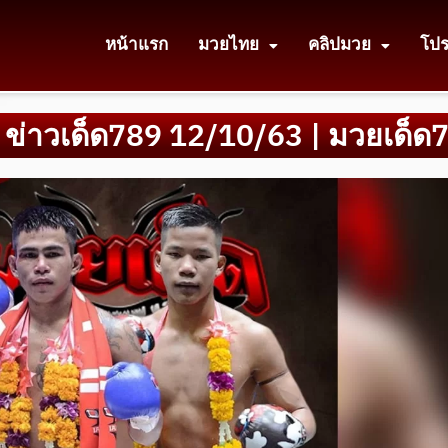
หน้าแรก
มวยไทย
คลิปมวย
โป
 | ข่าวเด็ด789 12/10/63 | มวยเด็ด