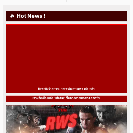
Hot News !
ยิ่งชกยิ่งร้ายกาจ ! “เพชรศิลา” แกร่ง-เก่ง-กล้า
เจาะลึกเบื้องหลัง “เสือคิม” ช็อควงการเลิกชกตลอดชีพ