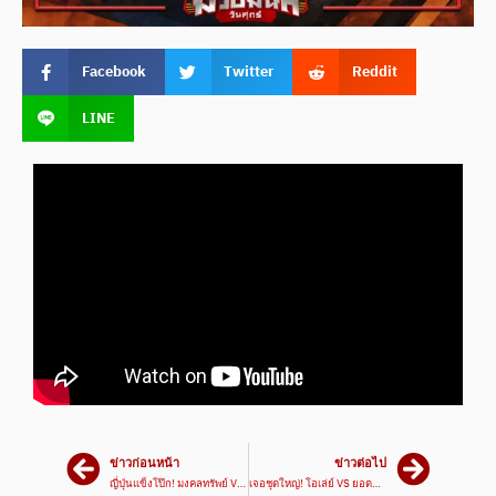
Facebook
Twitter
Reddit
LINE
ข่าวก่อนหน้า
ข่าวต่อไป
ญี่ปุ่นแข็งโป๊ก! มงคลทรัพย์ VS เอรุ #ไฮไลท์มวย | ศึกมวยมันส์วันศุกร์ เวทีมวยรังสิต
เจอชุดใหญ่! โอเล่ย์ VS ยอดพนม #ไฮไลท์มวย | ศึกมวยมันส์วันศุกร์ เวทีมวยรังสิต