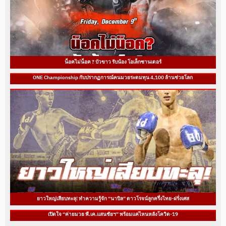
น็อคไม่น็อค ? บัวขาว รับน้อง โอเล็กซานเดอร์
ONE Championship กับปรากฏการณ์คนมวยระดมทุน 4,100 ล้านช่วยโลก
ยาวใหญ่เสียบทะลุ! ทำความรู้จัก “นาบิล” ดาวโรจน์ลูกครึ่งไทย-ฝรั่งเศส
เปิดใจ “ค่ายมวย พี.เค.แสนชัยฯ” พร้อมแค่ไหนหลังโควิด-19