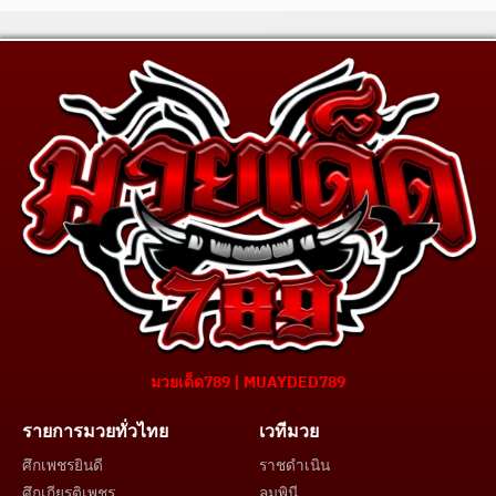
มวยเด็ด789 | MUAYDED789
รายการมวยทั่วไทย
เวทีมวย
ศึกเพชรยินดี
ราชดำเนิน
ศึกเกียรติเพชร
ลุมพินี