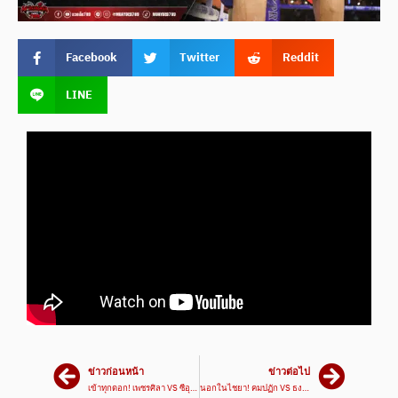
Facebook
Twitter
Reddit
LINE
ข่าวก่อนหน้า
ข่าวต่อไป
เข้าทุกดอก! เพชรศิลา VS ซีอุย | ศึกมวยเด็ดสังเวียนเดือด 28 ม.ค. 66
นอกในไชยา! คมปฏัก VS ธงน้อย | ศึกมวยเด็ดสังเวียนเดือด 28 ม.ค. 66