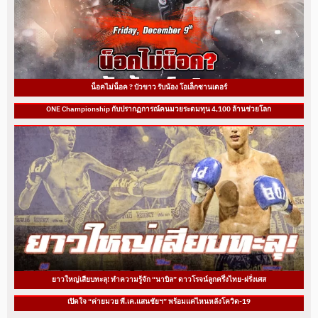
น็อคไม่น็อค ? บัวขาว รับน้อง โอเล็กซานเดอร์
ONE Championship กับปรากฏการณ์คนมวยระดมทุน 4,100 ล้านช่วยโลก
ยาวใหญ่เสียบทะลุ! ทำความรู้จัก “นาบิล” ดาวโรจน์ลูกครึ่งไทย-ฝรั่งเศส
เปิดใจ “ค่ายมวย พี.เค.แสนชัยฯ” พร้อมแค่ไหนหลังโควิด-19