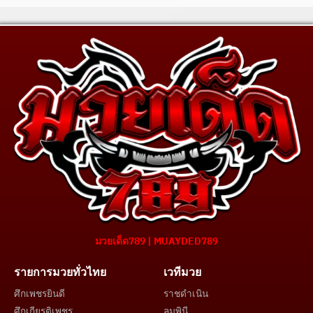
มวยเด็ด789 | MUAYDED789
รายการมวยทั่วไทย
เวทีมวย
ศึกเพชรยินดี
ราชดำเนิน
ศึกเกียรติเพชร
ลุมพินี