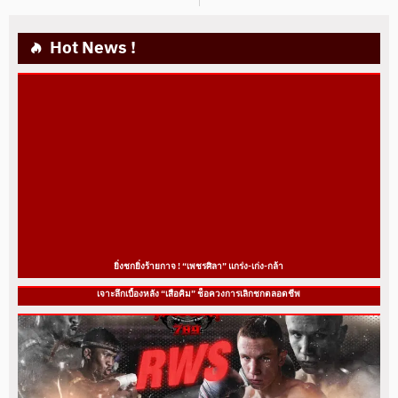
Hot News !
ยิ่งชกยิ่งร้ายกาจ ! “เพชรศิลา” แกร่ง-เก่ง-กล้า
เจาะลึกเบื้องหลัง “เสือคิม” ช็อควงการเลิกชกตลอดชีพ