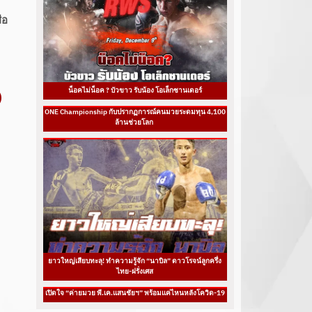
ือ
น็อคไม่น็อค ? บัวขาว รับน้อง โอเล็กซานเดอร์
ONE Championship กับปรากฏการณ์คนมวยระดมทุน 4,100
ล้านช่วยโลก
ยาวใหญ่เสียบทะลุ! ทำความรู้จัก “นาบิล” ดาวโรจน์ลูกครึ่ง
ไทย-ฝรั่งเศส
เปิดใจ “ค่ายมวย พี.เค.แสนชัยฯ” พร้อมแค่ไหนหลังโควิด-19