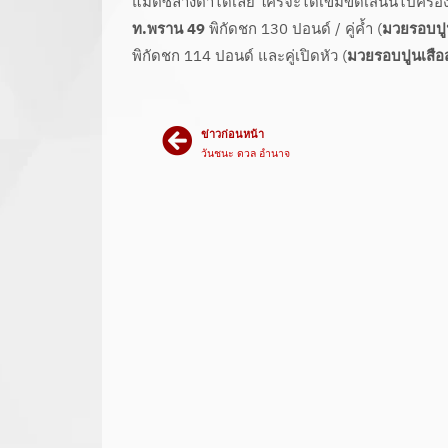
แมตซ์ล้างตาได้เลย ใครจะได้เข็มขัดเส้นนี้ไปครอง
ท.พราน 49
พิกัดชก 130 ปอนด์ / คู่ค้ำ (
มวยรอบปู
พิกัดชก 114 ปอนด์ และคู่เปิดหัว (
มวยรอบปูนเสือ
ข่าวก่อนหน้า
วันชนะ ดวล อำนาจ