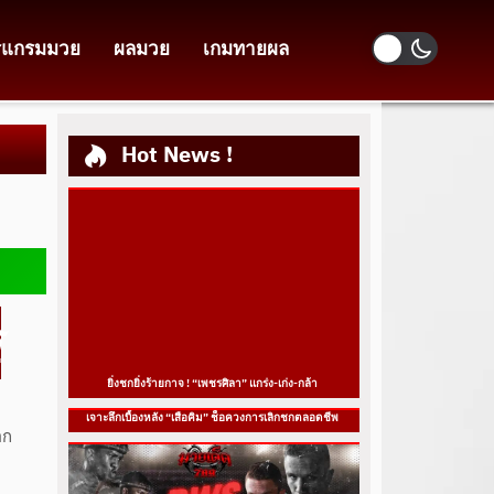
รแกรมมวย
ผลมวย
เกมทายผล
Hot News !
ร
ยิ่งชกยิ่งร้ายกาจ ! “เพชรศิลา” แกร่ง-เก่ง-กล้า
เจาะลึกเบื้องหลัง “เสือคิม” ช็อควงการเลิกชกตลอดชีพ
อก