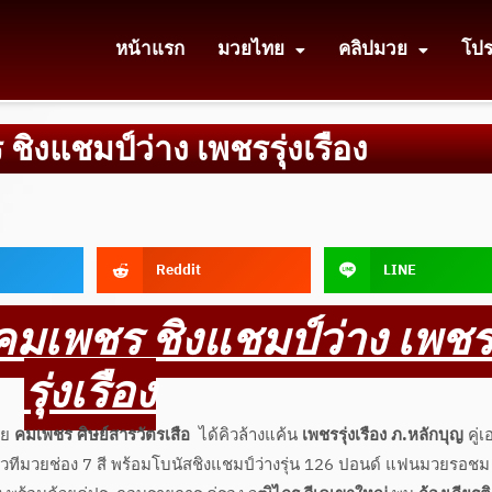
หน้าแรก
มวยไทย
คลิปมวย
โป
ิงแชมป์ว่าง เพชรรุ่งเรือง
Reddit
LINE
คมเพชร ชิงแชมป์ว่าง เพช
รุ่งเรือง
วย
คมเพชร ศิษย์สารวัตรเสือ
ได้คิวล้างแค้น
เพชรรุ่งเรือง ภ.หลักบุญ
คู่เ
วทีมวยช่อง 7 สี พร้อมโบนัสชิงแชมป์ว่างรุ่น 126 ปอนด์ แฟนมวยรอชม