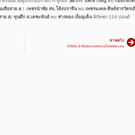
 พร้อมด้วยคู่ประกอบรายการ คู่รอง วุ
ฒิไกร วีเคเขาใหญ่
พบ
ก้องเกียรติ
นเสือสาย A
)
เพชรนำชัย สจ.โต้งปราจีน
พบ
เพชรมงคล ศิษย์สารวัตรเส
สาย A
)
ขุนศึก ส.เดชะพันธ์
พบ
ช่างทอง เอ็มยุเด็น
พิกัดชก 114 ปอนด์
ข่าวต่อไป
กัปปิตัน นำทีมนักมวยชกมวยไทยสมัครเล่น