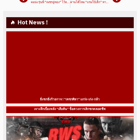
ผมน่ะรุ่นพี่ “เพชรอู่ทอง” ไว้ลายยอดมวยดวล “เฟอร์รารี่”
ผ่านได้ไหม “แรมโบ้เล็ก” ทาบชั้น “ศิวกร”
Hot News !
ยิ่งชกยิ่งร้ายกาจ ! “เพชรศิลา” แกร่ง-เก่ง-กล้า
เจาะลึกเบื้องหลัง “เสือคิม” ช็อควงการเลิกชกตลอดชีพ