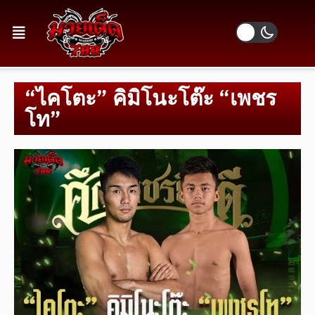
“ไคโตะ” คิมิโนะโต๊ะ “เพชร
โท”