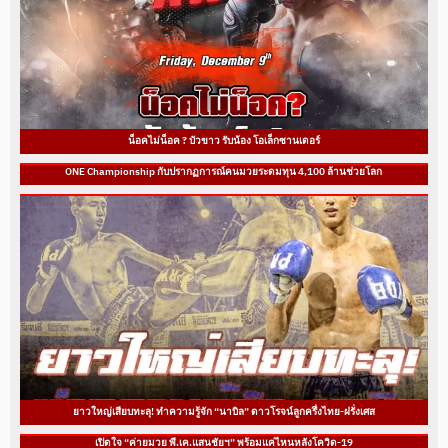
น็อคไม่น็อค ? บัวขาว รับน้อง โอเล็กซานเดอร์
ONE Championship กับปรากฏการณ์คนมวยระดมทุน 4,100 ล้านช่วยโลก
ยาวใหญ่เสียบทะลุ! ทำความรู้จัก “นาบิล” ดาวโรจน์ลูกครึ่งไทย-ฝรั่งเศส
เปิดใจ “ค่ายมวย พี.เค.แสนชัยฯ” พร้อมแค่ไหนหลังโควิด-19