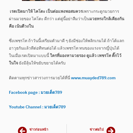
เรตเปิดมาให้ ไคโตะ เป็นต่อแพงพอสมควร
เพราะกระดูกมวยการ
ผ่านมวยของ ไคโตะ ดีกว่า แต่คู่นี้อย่าลืมว่าเป็น
มวยทรงใกล้เคียงกัน
คือ เน้นตีวงใน
ซึ่งเพชรโท ถ้าวันนี้เตรียมตัวมาดี ๆ ยังมีช่องให้พลิกเกมได้ ถ้าโต้แลก
อาวุธกันแล้วทีต่อทีทนต่อได้ แล้วเพชรโท ทนของแรงจากญี่ปุ่นได้
ในเมื่อเรตเปิดมาแบบนี้
ใครที่มองหามวยรอง ดูแล้ว เพชรโท ติ๊กไว้
ในใจ
ยังมีลุ้นให้ขยับขยายได้ครับ
ติดตามทุกข่าวสารวงการมวยได้ที่นี่
www.muayded789.com
Facebook page : มวยเด็ด789
Youtube Channel : มวยเด็ด789
ข่าวก่อนหน้า
ข่าวต่อไป