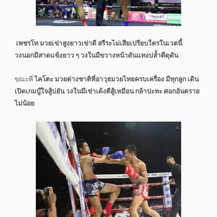
เพชรโท มวยเข่าสูงยาวเข่าดี สรีระไม่เสียเปรียบใครในเวตนี้
วงนอกมีสาดแข้งยาว ๆ วงในมีขวางหน้าดันแทงปล้ำตีดุดัน
ขณะที่
ไคโตะ มวยต่างชาติที่อาวุธมวยไทยครบเครื่อง มีทุกลูก เดิน
เปิดเกมบู๊ใจสู้บ่ยัน วงในมีเข่าเด้งตีสู้เหมือน กล้าปะทะ ศอกอันตราย
ไม่น้อย