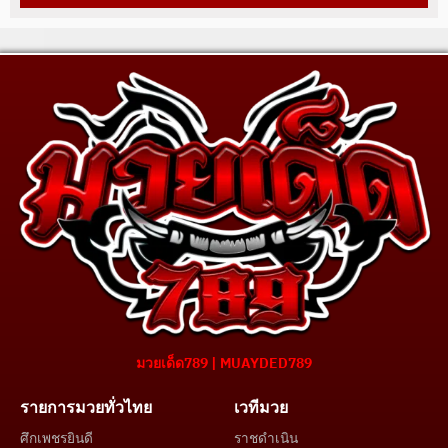
มวยเด็ด789 | MUAYDED789
รายการมวยทั่วไทย
เวทีมวย
ศึกเพชรยินดี
ราชดำเนิน