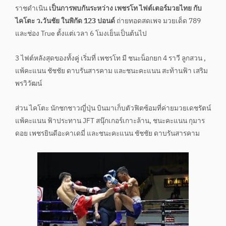
ราชดำเนิน
เป็นการพบกันระหว่าง เพชรโท ไฟต์เตอร์มวยไทย กับ
ไคโตะ ว.วันชัย ในพิกัด 123 ปอนด์
ถ่ายทอดสดเพจ มวยเด็ด 789
และช่อง True ตั้งแต่เวลา 6 โมงเย็นเป็นต้นไป
3 ไฟต์หลังสุดของทั้งคู่ เริ่มที่ เพชรโท มี ชนะน็อกยก 4 ราวี ลูกสวน ,
แพ้คะแนน ชัชชัย ดาบรันสารคาม และชนะคะแนน สะท้านฟ้า เสริม
พรวิวัฒน์
ส่วน ไคโตะ นักชกชาวญี่ปุ่น บินมาเก็บตัวฟิตซ้อมที่ค่ายมวยเดชรัตน์
แพ้คะแนน ฟ้าประทาน JFT สนุ๊กเกอร์เกาะล้าน, ชนะคะแนน กุมาร
ดอย เพชรยินดีอะคาเดมี่ และชนะคะแนน ชัชชัย ดาบรันสารคาม