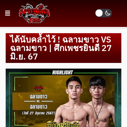
ได้นับคล้ำไว้ ! ฉลามขาว VS
ฉลามขาว | ศึกเพชรยินดี 27
มิ.ย. 67