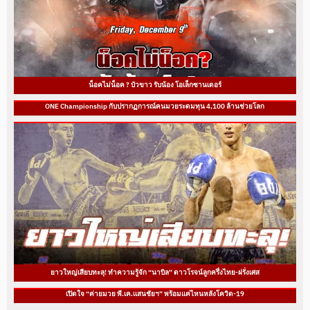
น็อคไม่น็อค ? บัวขาว รับน้อง โอเล็กซานเดอร์
ONE Championship กับปรากฏการณ์คนมวยระดมทุน 4,100 ล้านช่วยโลก
ยาวใหญ่เสียบทะลุ! ทำความรู้จัก “นาบิล” ดาวโรจน์ลูกครึ่งไทย-ฝรั่งเศส
เปิดใจ “ค่ายมวย พี.เค.แสนชัยฯ” พร้อมแค่ไหนหลังโควิด-19