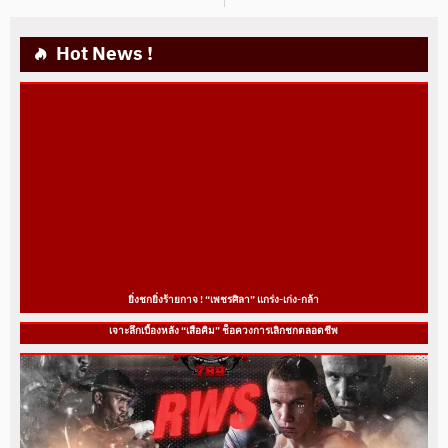
Hot News !
ยิ่งชกยิ่งร้ายกาจ ! “เพชรศิลา” แกร่ง-เก่ง-กล้า
เจาะลึกเบื้องหลัง “เสือคิม” ช็อควงการเลิกชกตลอดชีพ