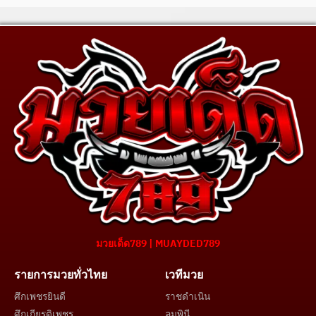
มวยเด็ด789 | MUAYDED789
รายการมวยทั่วไทย
เวทีมวย
ศึกเพชรยินดี
ราชดำเนิน
ศึกเกียรติเพชร
ลุมพินี