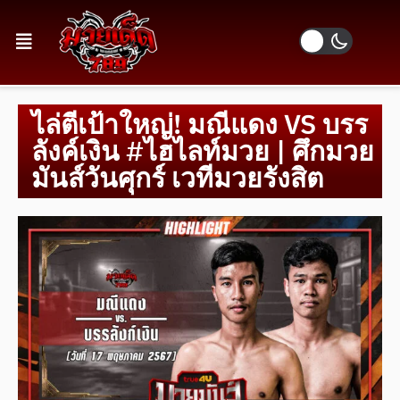
ไล่ตีเป้าใหญ่! มณีแดง VS บรร
ลังค์เงิน #ไฮไลท์มวย | ศึกมวย
มันส์วันศุกร์ เวทีมวยรังสิต