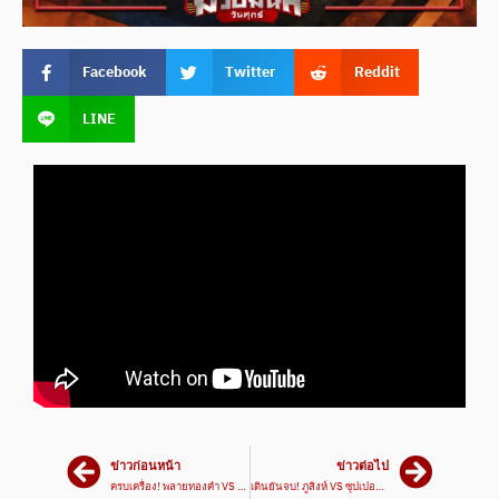
Facebook
Twitter
Reddit
LINE
ข่าวก่อนหน้า
ข่าวต่อไป
ครบเครื่อง! พลายทองคำ VS จอมโหด | ศึกเพชรยินดี 2 พ.ค. 67
เดินยันจบ! ภูสิงห์ VS ซุปเปอร์บอย #ไฮไลท์มวย | ศึกมวยมันส์วันศุกร์ เวทีมวยรังสิต