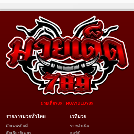
มวยเด็ด789 | MUAYDED789
รายการมวยทั่วไทย
เวทีมวย
ศึกเพชรยินดี
ราชดำเนิน
ศึกเกียรติเพชร
ลุมพินี