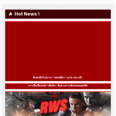
Hot News !
ยิ่งชกยิ่งร้ายกาจ ! “เพชรศิลา” แกร่ง-เก่ง-กล้า
เจาะลึกเบื้องหลัง “เสือคิม” ช็อควงการเลิกชกตลอดชีพ