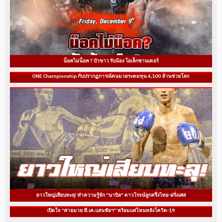
น็อคไม่น็อค ? บัวขาว รับน้อง โอเล็กซานเดอร์
ONE Championship กับปรากฏการณ์คนมวยระดมทุน 4,100 ล้านช่วยโลก
ยาวใหญ่เสียบทะลุ! ทำความรู้จัก “นาบิล” ดาวโรจน์ลูกครึ่งไทย-ฝรั่งเศส
เปิดใจ “ค่ายมวย พี.เค.แสนชัยฯ” พร้อมแค่ไหนหลังโควิด-19