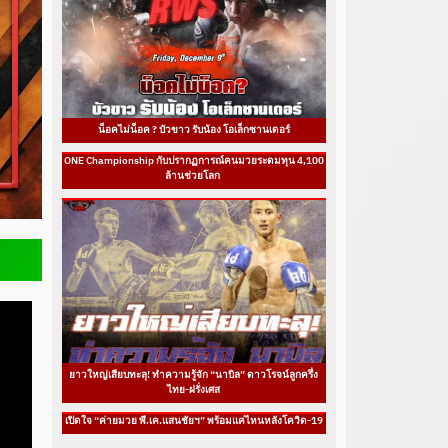
น็อคไม่น็อค ? บัวขาว รับน้อง โอเล็กซานเดอร์
ONE Championship กับปรากฏการณ์คนมวยระดมทุน 4,100
ล้านช่วยโลก
ยาวใหญ่เสียบทะลุ! ทำความรู้จัก “นาบิล” ดาวโรจน์ลูกครึ่ง
ไทย-ฝรั่งเศส
เปิดใจ “ค่ายมวย พี.เค.แสนชัยฯ” พร้อมแค่ไหนหลังโควิด-19