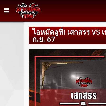
ไอหมัดลูฟี่! เสกสรร VS 
ก.ย. 67