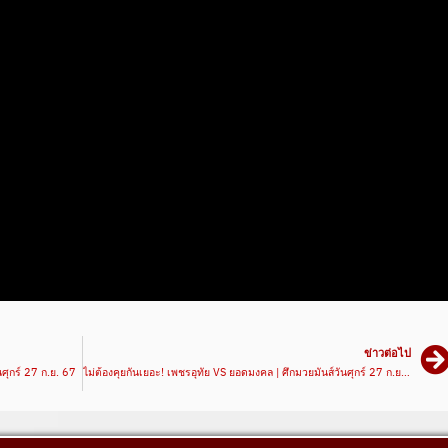
ข่าวต่อไป
นศุกร์ 27 ก.ย. 67
ไม่ต้องคุยกันเยอะ! เพชรอุทัย VS ยอดมงคล | ศึกมวยมันส์วันศุกร์ 27 ก.ย. 67