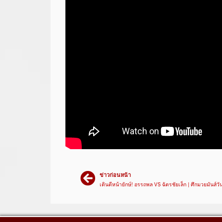
ข่าวก่อนหน้า
เดินตีหน้ายักษ์! อรรถพล VS ฉัตรชัยเล็ก | ศึกมวยมันส์วั