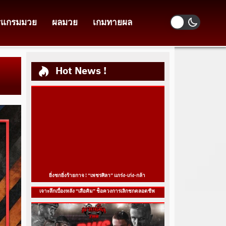
รแกรมมวย
ผลมวย
เกมทายผล
Hot News !
ยิ่งชกยิ่งร้ายกาจ ! “เพชรศิลา” แกร่ง-เก่ง-กล้า
เจาะลึกเบื้องหลัง “เสือคิม” ช็อควงการเลิกชกตลอดชีพ