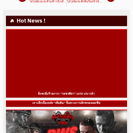
ไฮไลท์มวย สะท้านฟ้า VS พร้อมรบ |ศึกมวยมันส์วันศุกร์ 18/03/65|มวยเด็ด789
ไฮไลท์มวย ศักดิ์นรินทร์ VS ธนวัฒน์ |ศึกมวยมันส์วันศุกร์ 18/03/65|มวยเด็ด789
Hot News !
ยิ่งชกยิ่งร้ายกาจ ! “เพชรศิลา” แกร่ง-เก่ง-กล้า
เจาะลึกเบื้องหลัง “เสือคิม” ช็อควงการเลิกชกตลอดชีพ