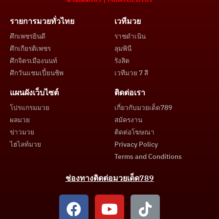
รายการมวยทั่วไทย
เวทีมวย
ศึกเพชรยินดี
ราชดำเนิน
ศึกเกียรติเพชร
ลุมพินี
ศึกจิตรเมืองนนท์
รังสิต
ศึกวันแชมเปี้ยนชิพ
เวทีมวย 7 สี
แผนผังเว็บไซต์
ติดต่อเรา
โปรแกรมมวย
เกี่ยวกับมวยเด็ด789
ผลมวย
สมัครงาน
ข่าวมวย
ติดต่อโฆษณา
ไฮไลท์มวย
Privacy Policy
Terms and Conditions
ช่องทางติดต่อมวยเด็ด789