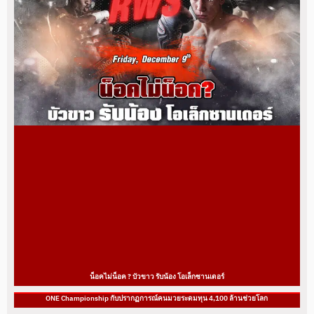
น็อคไม่น็อค ? บัวขาว รับน้อง โอเล็กซานเดอร์
ONE Championship กับปรากฏการณ์คนมวยระดมทุน 4,100 ล้านช่วยโลก