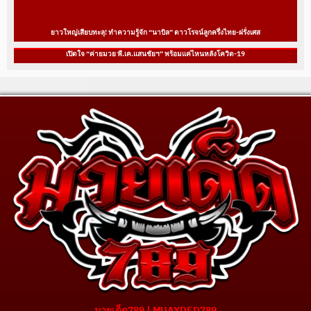
ยาวใหญ่เสียบทะลุ! ทำความรู้จัก “นาบิล” ดาวโรจน์ลูกครึ่งไทย-ฝรั่งเศส
เปิดใจ “ค่ายมวย พี.เค.แสนชัยฯ” พร้อมแค่ไหนหลังโควิด-19
มวยเด็ด789 | MUAYDED789