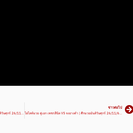
ข่าวต่อไป
ไฮไลท์มวย คู่ที่5 ศรนารายณ์ VS เป็นเพชร | ศึกมวยมันส์วันศุกร์ 26/11/64 | มวยเด็ด789
ไฮไลท์มวย คู่เอก เพชรสีนิล VS จงอางดำ | ศึกมวยมันส์วันศุกร์ 26/11/64 | มวยเด็ด789