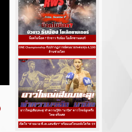
น็อคไม่น็อค ? บัวขาว รับน้อง โอเล็กซานเดอร์
ONE Championship กับปรากฏการณ์คนมวยระดมทุน 4,100
ล้านช่วยโลก
ยาวใหญ่เสียบทะลุ! ทำความรู้จัก “นาบิล” ดาวโรจน์ลูกครึ่ง
ไทย-ฝรั่งเศส
เปิดใจ “ค่ายมวย พี.เค.แสนชัยฯ” พร้อมแค่ไหนหลังโควิด-19