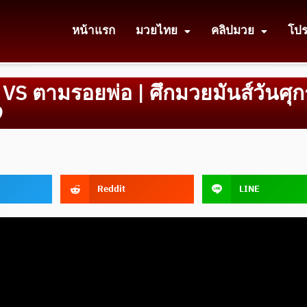
หน้าแรก
มวยไทย
คลิปมวย
โป
ร VS ตามรอยพ่อ | ศึกมวยมันส์วันศุกร
9
Reddit
LINE