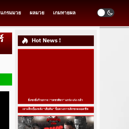
รแกรมมวย
ผลมวย
เกมทายผล
์
Hot News !
ยิ่งชกยิ่งร้ายกาจ ! “เพชรศิลา” แกร่ง-เก่ง-กล้า
เจาะลึกเบื้องหลัง “เสือคิม” ช็อควงการเลิกชกตลอดชีพ