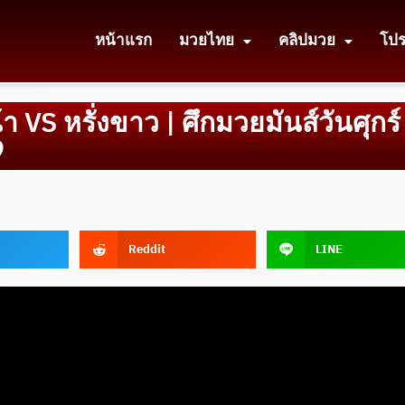
หน้าแรก
มวยไทย
คลิปมวย
โป
า VS หรั่งขาว | ศึกมวยมันส์วันศุกร์
9
Reddit
LINE