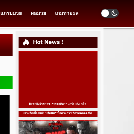
รแกรมมวย
ผลมวย
เกมทายผล
Hot News !
ยิ่งชกยิ่งร้ายกาจ ! “เพชรศิลา” แกร่ง-เก่ง-กล้า
เจาะลึกเบื้องหลัง “เสือคิม” ช็อควงการเลิกชกตลอดชีพ