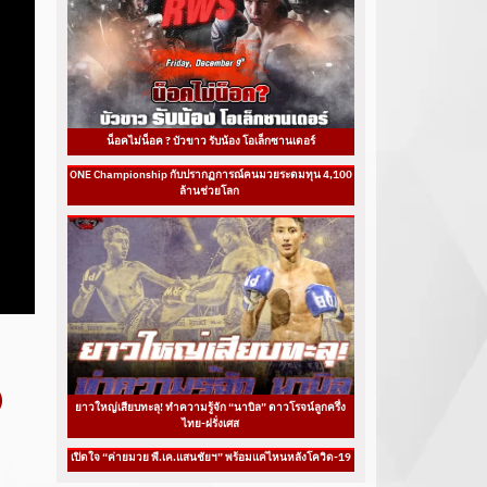
น็อคไม่น็อค ? บัวขาว รับน้อง โอเล็กซานเดอร์
ONE Championship กับปรากฏการณ์คนมวยระดมทุน 4,100
ล้านช่วยโลก
ยาวใหญ่เสียบทะลุ! ทำความรู้จัก “นาบิล” ดาวโรจน์ลูกครึ่ง
ไทย-ฝรั่งเศส
เปิดใจ “ค่ายมวย พี.เค.แสนชัยฯ” พร้อมแค่ไหนหลังโควิด-19