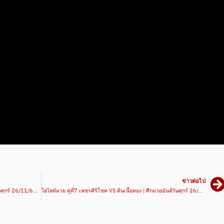
ข่าวต่อไป
ไฮไลท์มวย คู่ที่3 ราชสิงห์ VS ยอดไอคิว | ศึกมวยมันส์วันศุกร์ 26/11/64 | มวยเด็ด789
ไฮไลท์มวย คู่ที่7 เพชรศิริโชค VS ดินเนื้อทอง | ศึกมวยมันส์วันศุกร์ 26/11/64 | มวยเด็ด789