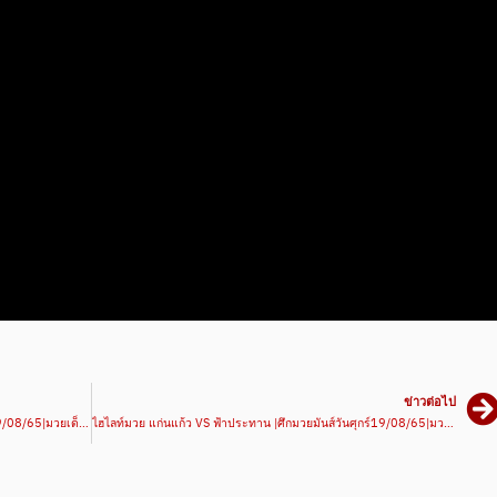
ข่าวต่อไป
ไฮไลท์มวย เสือภูเขา VS มหาเฮง |ศึกมวยมันส์วันศุกร์19/08/65|มวยเด็ด789
ไฮไลท์มวย แก่นแก้ว VS ฟ้าประทาน |ศึกมวยมันส์วันศุกร์19/08/65|มวยเด็ด789