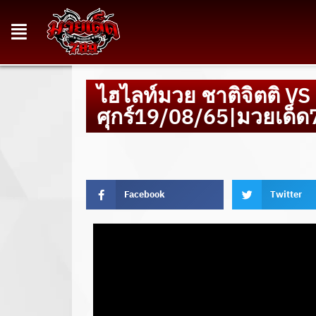
ไฮไลท์มวย ชาติจิตติ VS 
ศุกร์19/08/65|มวยเด็ด
Facebook
Twitter