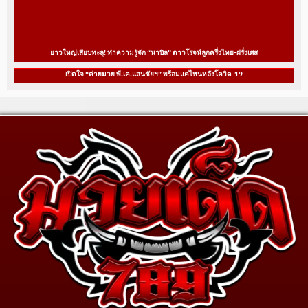
ยาวใหญ่เสียบทะลุ! ทำความรู้จัก “นาบิล” ดาวโรจน์ลูกครึ่งไทย-ฝรั่งเศส
เปิดใจ “ค่ายมวย พี.เค.แสนชัยฯ” พร้อมแค่ไหนหลังโควิด-19