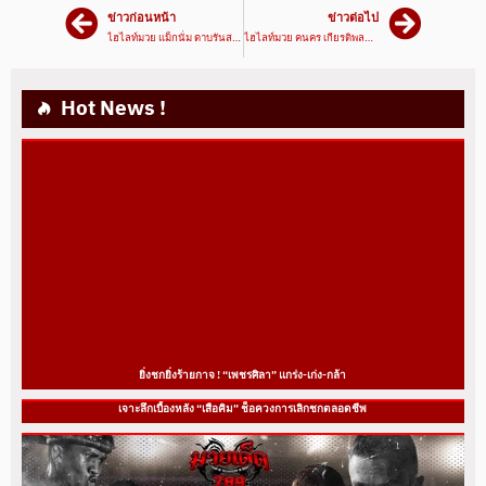
ข่าวก่อนหน้า
ข่าวต่อไป
ไฮไลท์มวย แม็กนั่ม ดาบรันสารคาม VS เพชรบ้านดอน เพชรแสงทอง| ศึกเพชรยินดี 7/10/64 | มวยเด็ด789
ไฮไลท์มวย คนคร เกียรติพลทิพย์VSเพชรสีทอง ส.ศักดิ์นรินทร์ |ศึกเพชรยินดี 7/10/64 | มวยเด็ด789
Hot News !
ยิ่งชกยิ่งร้ายกาจ ! “เพชรศิลา” แกร่ง-เก่ง-กล้า
เจาะลึกเบื้องหลัง “เสือคิม” ช็อควงการเลิกชกตลอดชีพ