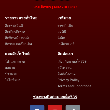
มวยเด็ด789 | MUAYDED789
รายการมวยทั่วไทย
เวทีมวย
ศึกเพชรยินดี
ราชดำเนิน
ศึกเกียรติเพชร
ลุมพินี
ศึกจิตรเมืองนนท์
รังสิต
ศึกวันแชมเปี้ยนชิพ
เวทีมวย 7 สี
แผนผังเว็บไซต์
ติดต่อเรา
โปรแกรมมวย
เกี่ยวกับมวยเด็ด789
ผลมวย
สมัครงาน
ข่าวมวย
ติดต่อโฆษณา
ไฮไลท์มวย
Privacy Policy
Terms and Conditions
ช่องทางติดต่อมวยเด็ด789