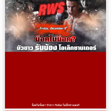
น็อคไม่น็อค ? บัวขาว รับน้อง โอเล็กซานเดอร์