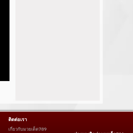
ติดต่อเรา
เกี่ยวกับมวยเด็ด789