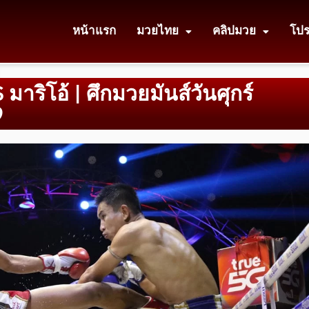
หน้าแรก
มวยไทย
คลิปมวย
โป
มาริโอ้ | ศึกมวยมันส์วันศุกร์
9