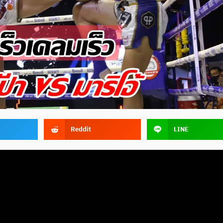
Reddit
LINE