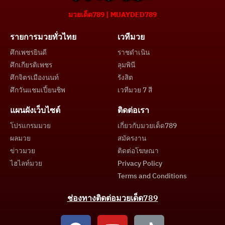
มวยเด็ด789 | MUAYDED789
รายการมวยทั่วไทย
เวทีมวย
ศึกเพชรยินดี
ราชดำเนิน
ศึกเกียรติเพชร
ลุมพินี
ศึกจิตรเมืองนนท์
รังสิต
ศึกวันแชมเปี้ยนชิพ
เวทีมวย 7 สี
แผนผังเว็บไซต์
ติดต่อเรา
โปรแกรมมวย
เกี่ยวกับมวยเด็ด789
ผลมวย
สมัครงาน
ข่าวมวย
ติดต่อโฆษณา
ไฮไลท์มวย
Privacy Policy
Terms and Conditions
ช่องทางติดต่อมวยเด็ด789