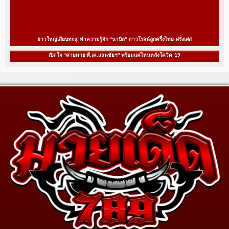
ยาวใหญ่เสียบทะลุ! ทำความรู้จัก “นาบิล” ดาวโรจน์ลูกครึ่งไทย-ฝรั่งเศส
เปิดใจ “ค่ายมวย พี.เค.แสนชัยฯ” พร้อมแค่ไหนหลังโควิด-19