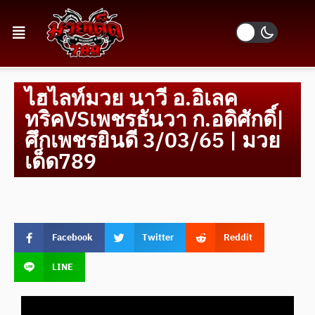
ไฮไลท์มวย นาวี อ.อิเลค
ทริคVSเพชรธันวา ก.อดิศักดิ์|
ศึกเพชรยินดี 3/03/65 | มวย
เด็ด789
Facebook
Twitter
Reddit
LINE