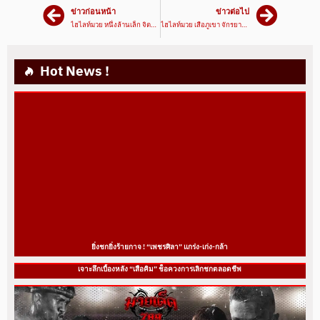
ข่าวก่อนหน้า
ข่าวต่อไป
ไฮไลท์มวย หนึ่งล้านเล็ก จิตรเมืองนนท์VSฉมวกทอง ไฟต์เตอร์มวยไทย|ศึกเพชรยินดี 3/03/65 | มวยเด็ด789
ไฮไลท์มวย เสือภูเขา จักรยานมวยไทยยิมVSกรุงไทย ทีเด็ด99|ศึกเพชรยินดี 3/03/65 | มวยเด็ด789
Hot News !
ยิ่งชกยิ่งร้ายกาจ ! “เพชรศิลา” แกร่ง-เก่ง-กล้า
เจาะลึกเบื้องหลัง “เสือคิม” ช็อควงการเลิกชกตลอดชีพ