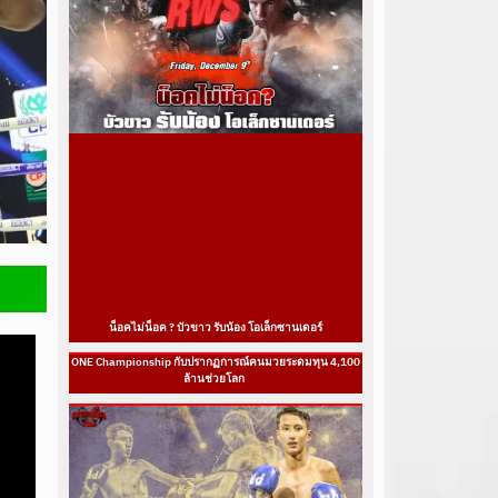
น็อคไม่น็อค ? บัวขาว รับน้อง โอเล็กซานเดอร์
ONE Championship กับปรากฏการณ์คนมวยระดมทุน 4,100
ล้านช่วยโลก