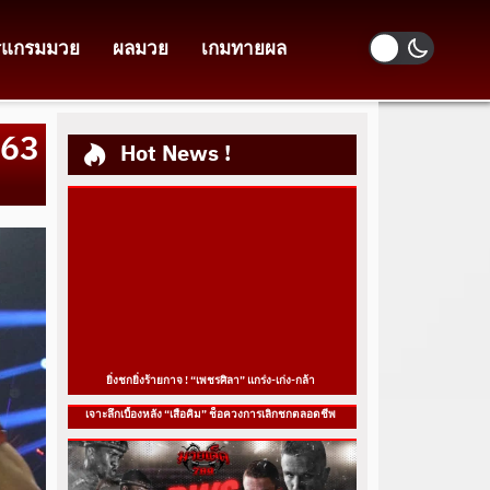
รแกรมมวย
ผลมวย
เกมทายผล
/63
Hot News !
ยิ่งชกยิ่งร้ายกาจ ! “เพชรศิลา” แกร่ง-เก่ง-กล้า
เจาะลึกเบื้องหลัง “เสือคิม” ช็อควงการเลิกชกตลอดชีพ