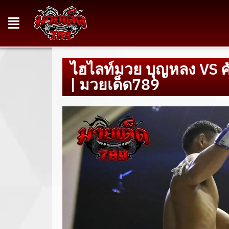
ไฮไลท์มวย บุญหลง VS ศัก
| มวยเด็ด789