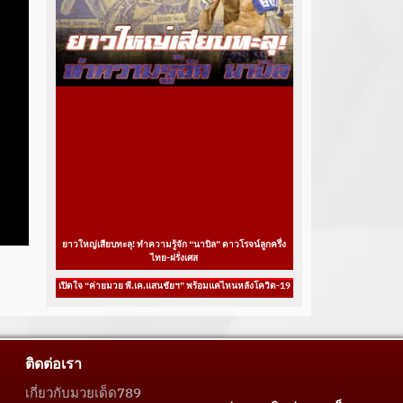
ยาวใหญ่เสียบทะลุ! ทำความรู้จัก “นาบิล” ดาวโรจน์ลูกครึ่ง
ไทย-ฝรั่งเศส
เปิดใจ “ค่ายมวย พี.เค.แสนชัยฯ” พร้อมแค่ไหนหลังโควิด-19
ติดต่อเรา
เกี่ยวกับมวยเด็ด789