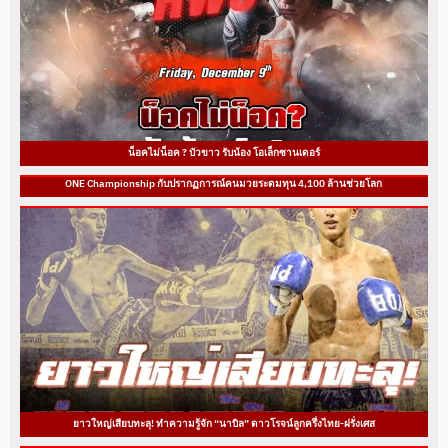
น็อคไม่น็อค ? บัวขาว รับน้อง โอเล็กซานเดอร์
ONE Championship กับปรากฏการณ์คนมวยระดมทุน 4,100 ล้านช่วยโลก
ยาวใหญ่เสียบทะลุ! ทำความรู้จัก “นาบิล” ดาวโรจน์ลูกครึ่งไทย-ฝรั่งเศส