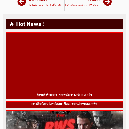
ข่าวก่อนหน้า
ข่าวต่อไป
ไฮไลท์มวย ธงชัย นุ้ยสี่มุมเมือง VS เต็งหนึ่ง ส.รุ่งอรุณ | ศึกเพชรยินดี 03/11/65 | มวยเด็ด789
ไฮไลท์มวย เดชเพชร VS สุดหล่อ | ศึกมวยมันส์วันศุกร์+ HBDสจ.โต้งปราจีน 18/11/65| มวยเด็ด789
Hot News !
ยิ่งชกยิ่งร้ายกาจ ! “เพชรศิลา” แกร่ง-เก่ง-กล้า
เจาะลึกเบื้องหลัง “เสือคิม” ช็อควงการเลิกชกตลอดชีพ