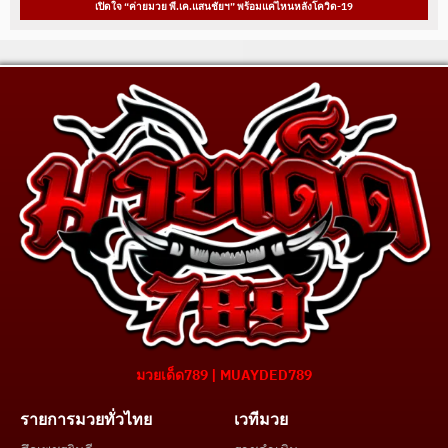
เปิดใจ “ค่ายมวย พี.เค.แสนชัยฯ” พร้อมแค่ไหนหลังโควิด-19
มวยเด็ด789 | MUAYDED789
รายการมวยทั่วไทย
เวทีมวย