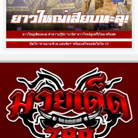
ยาวใหญ่เสียบทะลุ! ทำความรู้จัก “นาบิล” ดาวโรจน์ลูกครึ่งไทย-ฝรั่งเศส
เปิดใจ “ค่ายมวย พี.เค.แสนชัยฯ” พร้อมแค่ไหนหลังโควิด-19