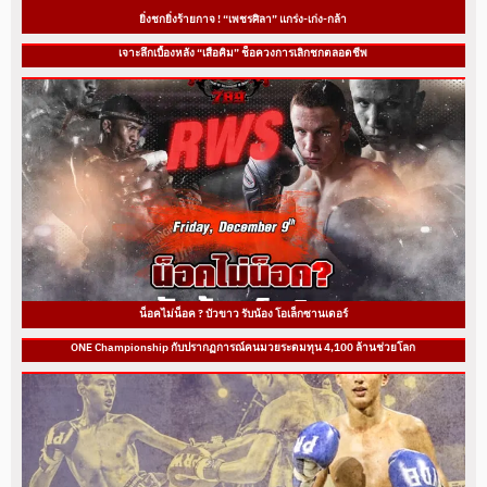
ยิ่งชกยิ่งร้ายกาจ ! “เพชรศิลา” แกร่ง-เก่ง-กล้า
เจาะลึกเบื้องหลัง “เสือคิม” ช็อควงการเลิกชกตลอดชีพ
น็อคไม่น็อค ? บัวขาว รับน้อง โอเล็กซานเดอร์
ONE Championship กับปรากฏการณ์คนมวยระดมทุน 4,100 ล้านช่วยโลก