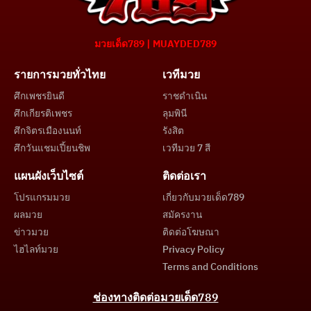
มวยเด็ด789 | MUAYDED789
รายการมวยทั่วไทย
เวทีมวย
ศึกเพชรยินดี
ราชดำเนิน
ศึกเกียรติเพชร
ลุมพินี
ศึกจิตรเมืองนนท์
รังสิต
ศึกวันแชมเปี้ยนชิพ
เวทีมวย 7 สี
แผนผังเว็บไซต์
ติดต่อเรา
โปรแกรมมวย
เกี่ยวกับมวยเด็ด789
ผลมวย
สมัครงาน
ข่าวมวย
ติดต่อโฆษณา
ไฮไลท์มวย
Privacy Policy
Terms and Conditions
ช่องทางติดต่อมวยเด็ด789