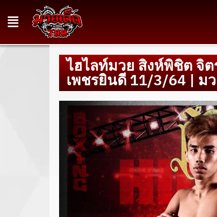
ไฮไลท์มวย สิงห์พิชิต จิต
เพชรยินดี 11/3/64 | ม