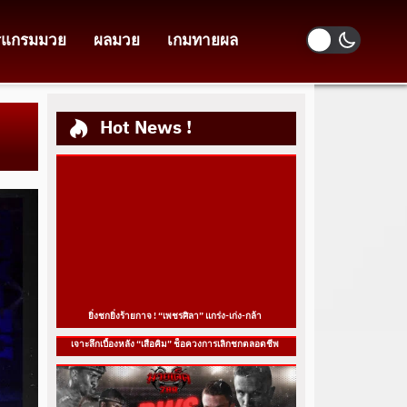
รแกรมมวย
ผลมวย
เกมทายผล
Hot News !
ยิ่งชกยิ่งร้ายกาจ ! “เพชรศิลา” แกร่ง-เก่ง-กล้า
เจาะลึกเบื้องหลัง “เสือคิม” ช็อควงการเลิกชกตลอดชีพ