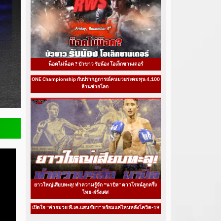
น็อคไม่น็อค ? บัวขาว รับน้อง โอเล็กซานเดอร์
ONE Championship กับปรากฏการณ์คนมวยระดมทุน 4,100
ล้านช่วยโลก
ยาวใหญ่เสียบทะลุ! ทำความรู้จัก “นาบิล” ดาวโรจน์ลูกครึ่ง
ไทย-ฝรั่งเศส
เปิดใจ “ค่ายมวย พี.เค.แสนชัยฯ” พร้อมแค่ไหนหลังโควิด-19