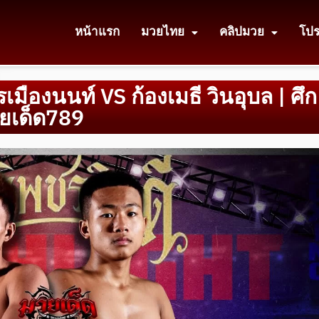
หน้าแรก
มวยไทย
คลิปมวย
โป
รเมืองนนท์ VS ก้องเมธี วินอุบล | ศึก
วยเด็ด789