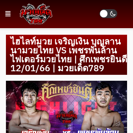
ไฮไลท์มวย เจริญเงิน บุญลาน
นามวยไทย VS เพชรพันล้าน
ไฟเตอร์มวยไทย | ศึกเพชรยินดี
12/01/66 | มวยเด็ด789