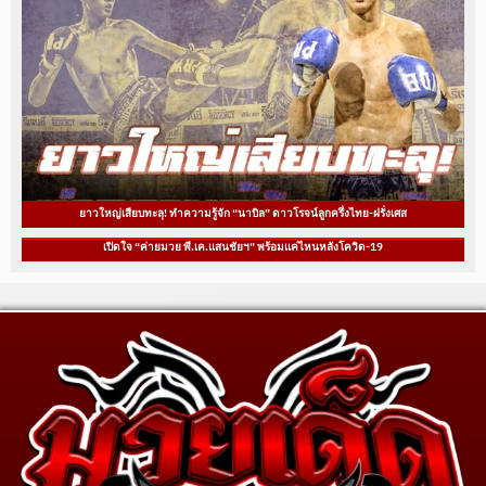
ยาวใหญ่เสียบทะลุ! ทำความรู้จัก “นาบิล” ดาวโรจน์ลูกครึ่งไทย-ฝรั่งเศส
เปิดใจ “ค่ายมวย พี.เค.แสนชัยฯ” พร้อมแค่ไหนหลังโควิด-19