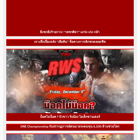
ยิ่งชกยิ่งร้ายกาจ ! “เพชรศิลา” แกร่ง-เก่ง-กล้า
เจาะลึกเบื้องหลัง “เสือคิม” ช็อควงการเลิกชกตลอดชีพ
น็อคไม่น็อค ? บัวขาว รับน้อง โอเล็กซานเดอร์
ONE Championship กับปรากฏการณ์คนมวยระดมทุน 4,100 ล้านช่วยโลก