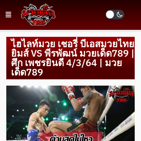
ไฮไลท์มวย เชอรี่ บีเอสมวยไทย
ยิมส์ VS พีรพัฒน์ มวยเด็ด789 |
ศึก เพชรยินดี 4/3/64 | มวย
เด็ด789