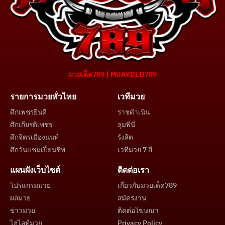
มวยเด็ด789 | MUAYDED789
รายการมวยทั่วไทย
เวทีมวย
ศึกเพชรยินดี
ราชดำเนิน
ศึกเกียรติเพชร
ลุมพินี
ศึกจิตรเมืองนนท์
รังสิต
ศึกวันแชมเปี้ยนชิพ
เวทีมวย 7 สี
แผนผังเว็บไซต์
ติดต่อเรา
โปรแกรมมวย
เกี่ยวกับมวยเด็ด789
ผลมวย
สมัครงาน
ข่าวมวย
ติดต่อโฆษณา
ไฮไลท์มวย
Privacy Policy