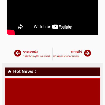
ข่าวก่อนหน้า
ข่าวต่อไป
ไฮไลท์มวย ภูมิใจไทย ปกรณ์พรชัยVSแอ๊ดเทวดา ต.สุรัตน์ | ศึก เพชรยินดี 4/3/64 | มวยเด็ด789
ไฮไลท์มวย มรดกเพชร มวยเด็ด789VSดวงสมพงษ์ จิตรเมืองนนท์ | ศึก เพชรยินดี 4/3/64 | มวยเด็ด789
Hot News !