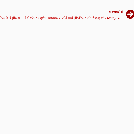
ข่าวต่อไป
ไฮไลท์มวย มังจะเร ส.บุญมีฤทธิ์VSชาติจิตติ อภิชาตมวยไทยยิมส์ |ศึกเพชรยินดี 23/12/64 | มวยเด็ด789
ไฮไลท์มวย คู่ที่1 ยอดเอก VS นิโรจน์ |ศึกศึกมวยมันส์วันศุกร์ 24/12/64 | มวยเด็ด789