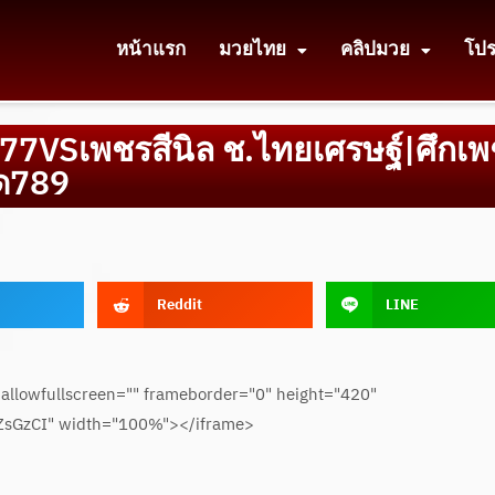
หน้าแรก
มวยไทย
คลิปมวย
โป
 77VSเพชรสีนิล ช.ไทยเศรษฐ์|ศึกเ
็ด789
Reddit
LINE
allowfullscreen="" frameborder="0" height="420"
ZsGzCI" width="100%"></iframe>