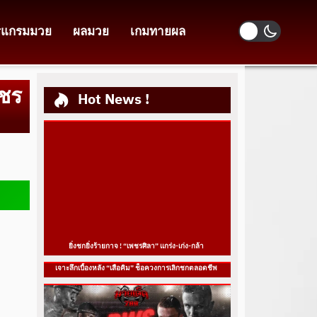
รแกรมมวย
ผลมวย
เกมทายผล
พชร
Hot News !
ยิ่งชกยิ่งร้ายกาจ ! “เพชรศิลา” แกร่ง-เก่ง-กล้า
เจาะลึกเบื้องหลัง “เสือคิม” ช็อควงการเลิกชกตลอดชีพ