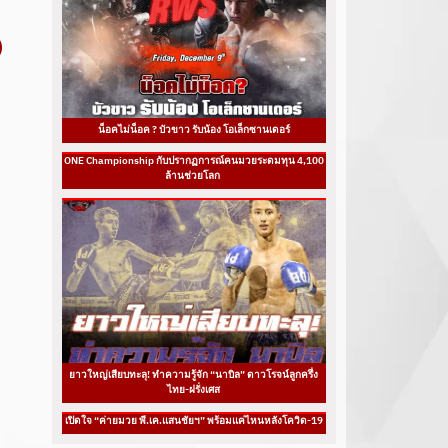
น็อคไม่น็อค ? บัวขาว รับน้อง โอเล็กซานเดอร์
ONE Championship กับปรากฏการณ์คนมวยระดมทุน 4,100
ล้านช่วยโลก
ยาวใหญ่เสียบทะลุ! ทำความรู้จัก “นาบิล” ดาวโรจน์ลูกครึ่ง
ไทย-ฝรั่งเศส
เปิดใจ “ค่ายมวย พี.เค.แสนชัยฯ” พร้อมแค่ไหนหลังโควิด-19