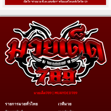
เปิดใจ “ค่ายมวย พี.เค.แสนชัยฯ” พร้อมแค่ไหนหลังโควิด-19
มวยเด็ด789 | MUAYDED789
รายการมวยทั่วไทย
เวทีมวย