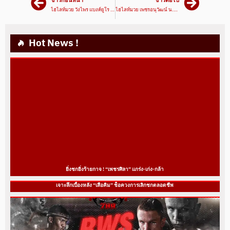
ข่าวก่อนหน้า
ข่าวต่อไป
ไฮไลท์มวย วังไพร แบงค์ยูโร VS กรังปรีย์น้อย พี.เค.แสนชัยมวยไทยยิม | ศึกเพชรยินดี 05/01/66 | มวยเด็ด789
ไฮไลท์มวย เพชรอนุวัฒน์ น.อนุวัฒน์ยิมส์ VS เพชรเดช ว.สังข์ประไพ | ศึกเพชรยินดี 05/01/66 | มวยเด็ด789
Hot News !
ยิ่งชกยิ่งร้ายกาจ ! “เพชรศิลา” แกร่ง-เก่ง-กล้า
เจาะลึกเบื้องหลัง “เสือคิม” ช็อควงการเลิกชกตลอดชีพ