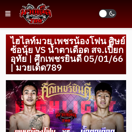
ไฮไลท์มวย เพชรน้องโฟน ศิษย์
ซ้อนุ้ย VS น้ำตาเดือด สจ.เปี๊ยก
อุทัย | ศึกเพชรยินดี 05/01/66
| มวยเด็ด789