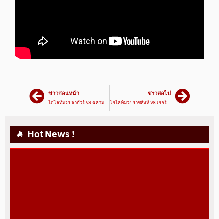
ข่าวก่อนหน้า
ข่าวต่อไป
ไฮไลท์มวย จากัวร์ VS ฉลามชล |ศึกเด็กระเบิด 27/06/65|มวยเด็ด789
ไฮไลท์มวย ราชสิงห์ VS เฮอริเคน | ศึกมวยมันส์สนั่นเมือง 5/07/65 | มวยเด็ด789
Hot News !