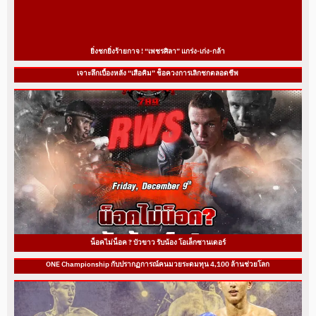
ยิ่งชกยิ่งร้ายกาจ ! “เพชรศิลา” แกร่ง-เก่ง-กล้า
เจาะลึกเบื้องหลัง “เสือคิม” ช็อควงการเลิกชกตลอดชีพ
น็อคไม่น็อค ? บัวขาว รับน้อง โอเล็กซานเดอร์
ONE Championship กับปรากฏการณ์คนมวยระดมทุน 4,100 ล้านช่วยโลก