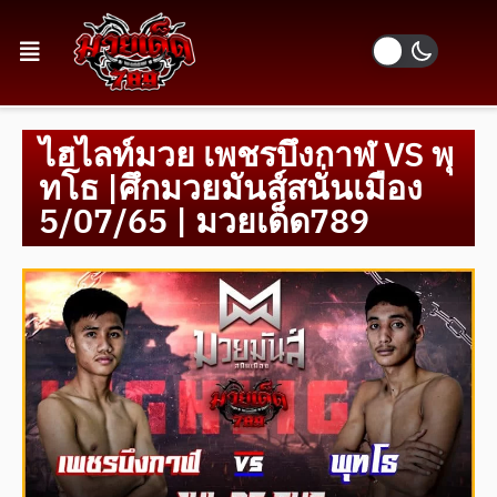
ไฮไลท์มวย เพชรบึงกาฬ VS พุ
ทโธ |ศึกมวยมันส์สนั่นเมือง
5/07/65 | มวยเด็ด789