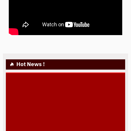
Hot News !