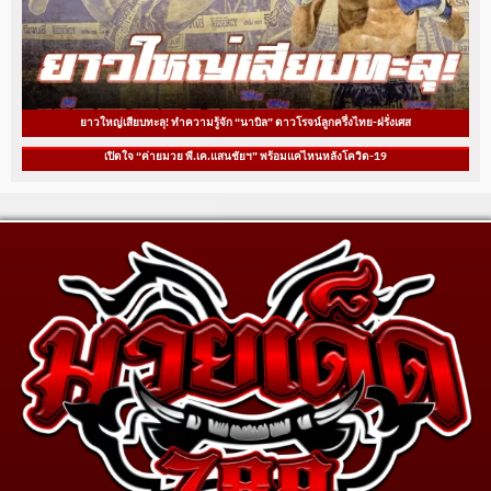
ยาวใหญ่เสียบทะลุ! ทำความรู้จัก “นาบิล” ดาวโรจน์ลูกครึ่งไทย-ฝรั่งเศส
เปิดใจ “ค่ายมวย พี.เค.แสนชัยฯ” พร้อมแค่ไหนหลังโควิด-19