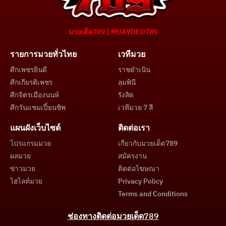
มวยเด็ด789 | MUAYDED789
รายการมวยทั่วไทย
เวทีมวย
ศึกเพชรยินดี
ราชดำเนิน
ศึกเกียรติเพชร
ลุมพินี
ศึกจิตรเมืองนนท์
รังสิต
ศึกวันแชมเปี้ยนชิพ
เวทีมวย 7 สี
แผนผังเว็บไซต์
ติดต่อเรา
โปรแกรมมวย
เกี่ยวกับมวยเด็ด789
ผลมวย
สมัครงาน
ข่าวมวย
ติดต่อโฆษณา
ไฮไลท์มวย
Privacy Policy
Terms and Conditions
ช่องทางติดต่อมวยเด็ด789