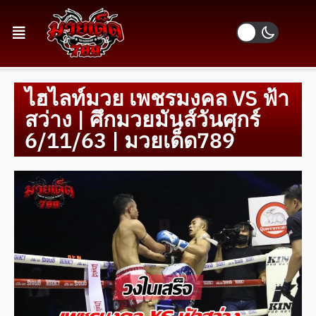
ไฮไลท์มวย เพชรมงคล VS ฟ้า
สว่าง | ศึกมวยมันส์วันศุกร์
6/11/63 | มวยเด็ด789