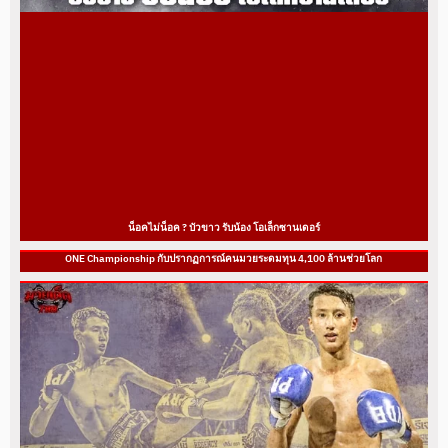
น็อคไม่น็อค ? บัวขาว รับน้อง โอเล็กซานเดอร์
ONE Championship กับปรากฏการณ์คนมวยระดมทุน 4,100 ล้านช่วยโลก