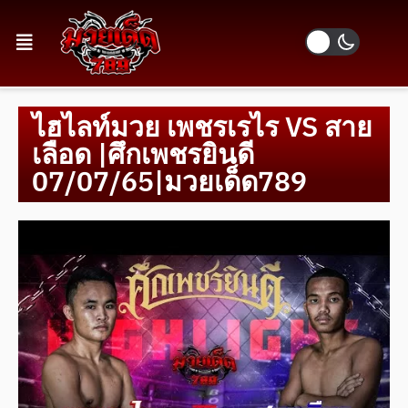
ไฮไลท์มวย เพชรเรไร VS สาย
เลือด |ศึกเพชรยินดี
07/07/65|มวยเด็ด789