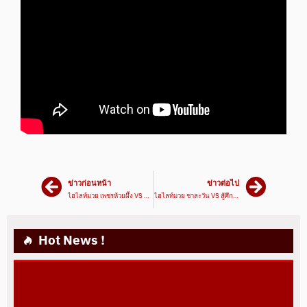
ข่าวก่อนหน้า
ข่าวต่อไป
ไฮไลท์มวย เพชรห้วยผึ้ง VS มณีแดง |ศึกเพชรยินดี 07/07/65|มวยเด็ด789
ไฮไลท์มวย ชาละวัน VS สู้ศึก |ศึกเพชรยินดี 07/07/65|มวยเด็ด789
Hot News !