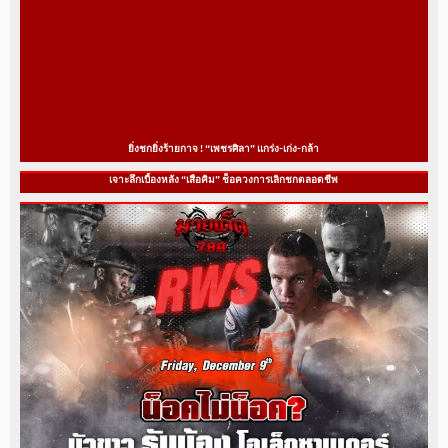
ยิ่งชกยิ่งร้ายกาจ ! “เพชรศิลา” แกร่ง-เก่ง-กล้า
เจาะลึกเบื้องหลัง “เสือคิม” ช็อควงการเลิกชกตลอดชีพ