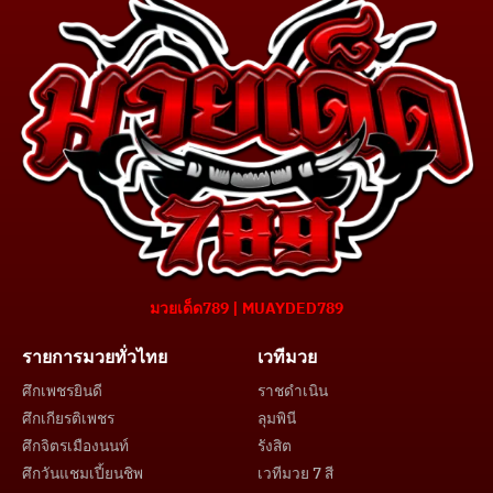
มวยเด็ด789 | MUAYDED789
รายการมวยทั่วไทย
เวทีมวย
ศึกเพชรยินดี
ราชดำเนิน
ศึกเกียรติเพชร
ลุมพินี
ศึกจิตรเมืองนนท์
รังสิต
ศึกวันแชมเปี้ยนชิพ
เวทีมวย 7 สี