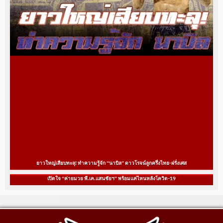
ยาวใหญ่เสียบทะลุ! ทำความรู้จัก “นาบิล” ดาวโรจน์ลูกครึ่งไทย-ฝรั่งเศส
เปิดใจ “ค่ายมวย พี.เค.แสนชัยฯ” พร้อมแค่ไหนหลังโควิด-19