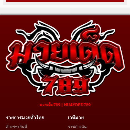
มวยเด็ด789 | MUAYDED789
รายการมวยทั่วไทย
เวทีมวย
ศึกเพชรยินดี
ราชดำเนิน