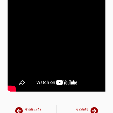
ข่าวก่อนหน้า
ข่าวต่อไป