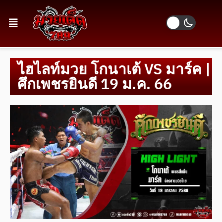
ไฮไลท์มวย โกนาเต้ VS มาร์ค |
ศึกเพชรยินดี 19 ม.ค. 66