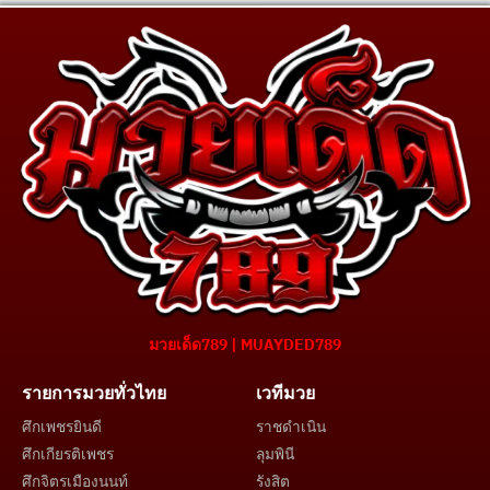
มวยเด็ด789 | MUAYDED789
รายการมวยทั่วไทย
เวทีมวย
ศึกเพชรยินดี
ราชดำเนิน
ศึกเกียรติเพชร
ลุมพินี
ศึกจิตรเมืองนนท์
รังสิต