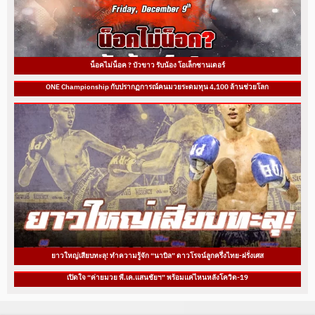
น็อคไม่น็อค ? บัวขาว รับน้อง โอเล็กซานเดอร์
ONE Championship กับปรากฏการณ์คนมวยระดมทุน 4,100 ล้านช่วยโลก
ยาวใหญ่เสียบทะลุ! ทำความรู้จัก “นาบิล” ดาวโรจน์ลูกครึ่งไทย-ฝรั่งเศส
เปิดใจ “ค่ายมวย พี.เค.แสนชัยฯ” พร้อมแค่ไหนหลังโควิด-19