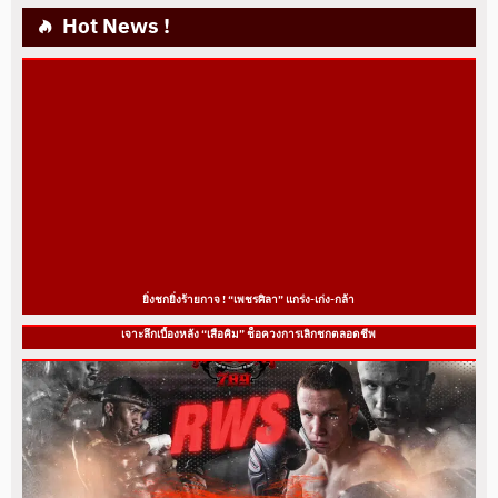
Hot News !
ยิ่งชกยิ่งร้ายกาจ ! “เพชรศิลา” แกร่ง-เก่ง-กล้า
เจาะลึกเบื้องหลัง “เสือคิม” ช็อควงการเลิกชกตลอดชีพ