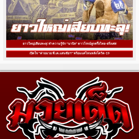
ยาวใหญ่เสียบทะลุ! ทำความรู้จัก “นาบิล” ดาวโรจน์ลูกครึ่งไทย-ฝรั่งเศส
เปิดใจ “ค่ายมวย พี.เค.แสนชัยฯ” พร้อมแค่ไหนหลังโควิด-19