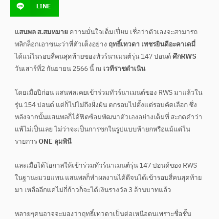
LINE
แสนพล ส.สมหมาย
ความมั่นใจเต็มเปี่ยม เชื่อว่าตัวเองจะสามารถ
พลิกล็อกเอาชนะว่าที่ตัวเต็งอย่าง
ฤทธิ์เทวดา เพชรยินดีอะคาเดมี่
ได้แน่ในรอบสี่คนสุดท้ายของทัวร์นาเมนต์รุ่น 147 ปอนด์
ศึกRWS
วันเสาร์ที่2 กันยายน 2566 นี้ ณ
เวทีราชดำเนิน
โดยเมื่อปีก่อน แสนพลเคยเข้าร่วมทัวร์นาเมนต์ของ RWS มาแล้วใน
รุ่น 154 ปอนด์ แต่ก็ไปไม่ถึงฝั่งฝัน ตกรอบไปตั้งแต่รอบคัดเลือก ซึ่ง
หลังจากนั้นแสนพลก็ได้ฟิตซ้อมพัฒนาตัวเองอย่างเต็มที่ สะกดคำว่า
แพ้ไม่เป็นเลย ไม่ว่าจะเป็นการชกในรูปแบบห้ายกหรือแม้แต่ใน
รายการ
ONE ลุมพินี
และเมื่อได้โอกาสให้เข้าร่วมทัวร์นาเมนต์รุ่น 147 ปอนด์ของ RWS
ในฐานะมวยแทน แสนพลก็ทำผลงานได้ดีจนได้เข้ารอบสี่คนสุดท้าย
มา เหลืออีกแค่ไม่กี่ก้าวก็จะได้เงินรางวัล 3 ล้านบาทแล้ว
หลายๆคนอาจจะมองว่าฤทธิ์เทวดาเป็นต่อเหนือตนเพราะชื่อชั้น