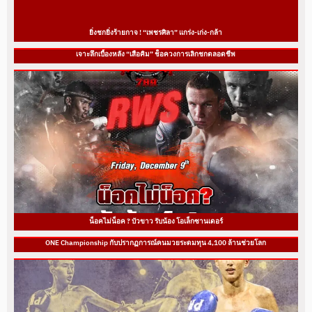
ยิ่งชกยิ่งร้ายกาจ ! “เพชรศิลา” แกร่ง-เก่ง-กล้า
เจาะลึกเบื้องหลัง “เสือคิม” ช็อควงการเลิกชกตลอดชีพ
น็อคไม่น็อค ? บัวขาว รับน้อง โอเล็กซานเดอร์
ONE Championship กับปรากฏการณ์คนมวยระดมทุน 4,100 ล้านช่วยโลก