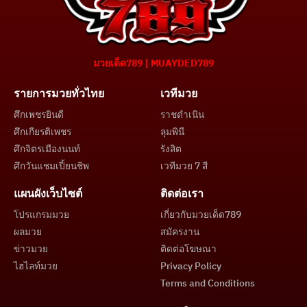
มวยเด็ด789 | MUAYDED789
รายการมวยทั่วไทย
เวทีมวย
ศึกเพชรยินดี
ราชดำเนิน
ศึกเกียรติเพชร
ลุมพินี
ศึกจิตรเมืองนนท์
รังสิต
ศึกวันแชมเปี้ยนชิพ
เวทีมวย 7 สี
แผนผังเว็บไซต์
ติดต่อเรา
โปรแกรมมวย
เกี่ยวกับมวยเด็ด789
ผลมวย
สมัครงาน
ข่าวมวย
ติดต่อโฆษณา
ไฮไลท์มวย
Privacy Policy
Terms and Conditions