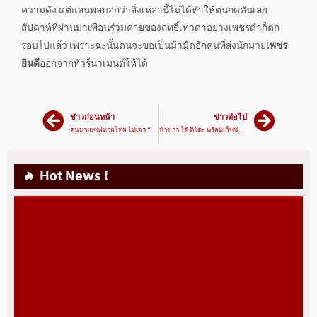
ความดัง แต่แสนพลบอกว่าสิ่งเหล่านี้ไม่ได้ทำให้ตนกดดันเลย
สัปดาห์ที่ผ่านมาเพื่อนร่วมค่ายของฤทธิ์เทวดาอย่างเพชรดำก็ตก
รอบไปแล้ว เพราะฉะนั้นตนจะขอเป็นม้ามืดอีกคนที่ส่งนักมวย
เพชร
ยินดี
ออกจากทัวร์นาเมนต์ให้ได้
ข่าวก่อนหน้า
ข่าวต่อไป
คนมวยเซฟมวยไทย ไม่เอา “มวยกัญชา”
บัวขาว โต้ คิโดะ พร้อมเก็บนักชกแดนซามูไร รายที่ 18
Hot News !