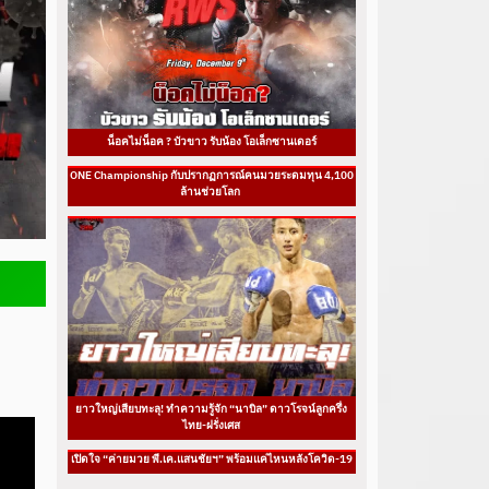
น็อคไม่น็อค ? บัวขาว รับน้อง โอเล็กซานเดอร์
ONE Championship กับปรากฏการณ์คนมวยระดมทุน 4,100
ล้านช่วยโลก
ยาวใหญ่เสียบทะลุ! ทำความรู้จัก “นาบิล” ดาวโรจน์ลูกครึ่ง
ไทย-ฝรั่งเศส
เปิดใจ “ค่ายมวย พี.เค.แสนชัยฯ” พร้อมแค่ไหนหลังโควิด-19