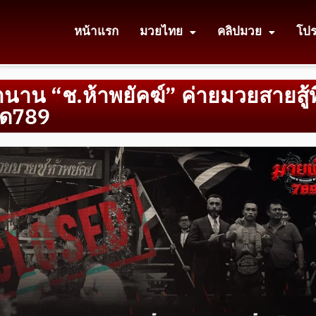
หน้าแรก
มวยไทย
คลิปมวย
โป
นาน “ช.ห้าพยัคฆ์” ค่ายมวยสายสู้ที
ด็ด789