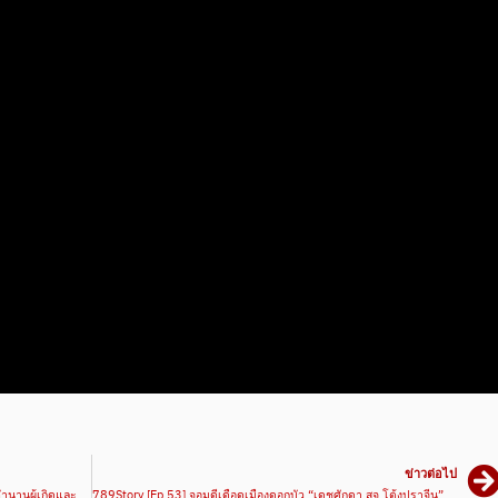
ข่าวต่อไป
789Story [Ep.52] สิ้นแสงจอมจุมพิต “แสงเทียนน้อย” ตำนานผู้เกิดและตายกับมวยไทย | มวยเด็ด789
789Story [Ep.53] จอมดีเดือดเมืองดอกบัว “เดชศักดา สจ.โต้งปราจีน” | มวยเด็ด789