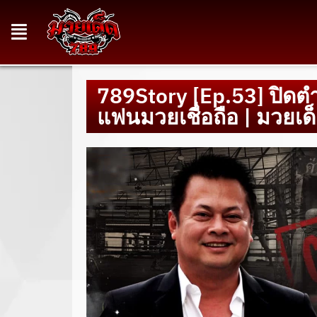
789Story [Ep.53] ปิดตำ
แฟนมวยเชื่อถือ | มวยเ