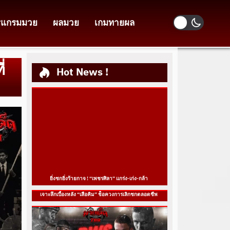
รแกรมมวย
ผลมวย
เกมทายผล
่
Hot News !
ยิ่งชกยิ่งร้ายกาจ ! “เพชรศิลา” แกร่ง-เก่ง-กล้า
เจาะลึกเบื้องหลัง “เสือคิม” ช็อควงการเลิกชกตลอดชีพ