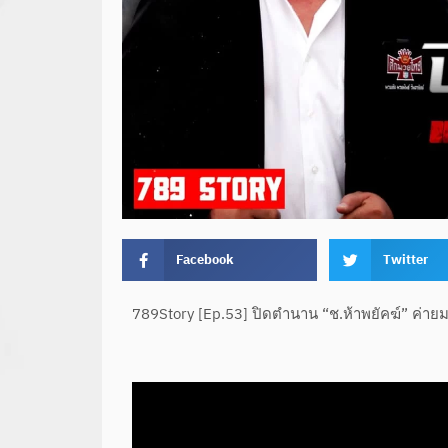
Facebook
Twitter
789Story [Ep.53] ปิดตำนาน “ช.ห้าพยัคฆ์” ค่ายม