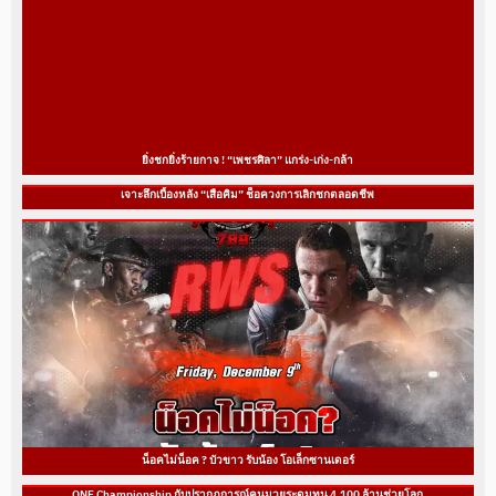
ยิ่งชกยิ่งร้ายกาจ ! “เพชรศิลา” แกร่ง-เก่ง-กล้า
เจาะลึกเบื้องหลัง “เสือคิม” ช็อควงการเลิกชกตลอดชีพ
น็อคไม่น็อค ? บัวขาว รับน้อง โอเล็กซานเดอร์
ONE Championship กับปรากฏการณ์คนมวยระดมทุน 4,100 ล้านช่วยโลก