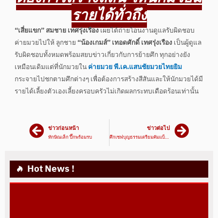
รายได้ทั่วถึง
“เสี่ยแขก” สมชาย เทศรุ่งเรือง
เผยได้ถ่ายโอนงานดูแลรับผิดชอบ
ค่ายมวยไปให้ ลูกชาย
“น้องเกมส์” เทอดศักดิ์ เทศรุ่งเรือง
เป็นผู้ดูแล
รับผิดชอบทั้งหมดพร้อมสยบข่าวเกี่ยวกับการย้ายศึก ทุกอย่างยัง
เหมือนเดิมแต่ที่นักมวยใน
ค่ายมวย พี.เค.แสนชัยมวยไทยยิม
กระจายไปชกตามศึกต่างๆ เพื่อต้องการสร้างสีสันและให้นักมวยได้มี
รายได้เลี้ยงตัวเองเลี้ยงครอบครัวไม่เกิดผลกระทบเดือดร้อนเท่านั้น
ข่าวก่อนหน้า
ข่าวต่อไป
ทักษิณเล็ก ปึ๊กพร้อมรบ
ศึกเชฟบุญธรรมเตรียมคัมแบ็คต้นปี 2565
Hot News !