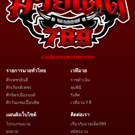
มวยเด็ด789 | MUAYDED789
รายการมวยทั่วไทย
เวทีมวย
ศึกเพชรยินดี
ราชดำเนิน
ศึกเกียรติเพชร
ลุมพินี
ศึกจิตรเมืองนนท์
รังสิต
ศึกวันแชมเปี้ยนชิพ
เวทีมวย 7 สี
แผนผังเว็บไซต์
ติดต่อเรา
โปรแกรมมวย
เกี่ยวกับมวยเด็ด789
ผลมวย
สมัครงาน