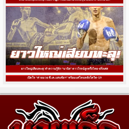
ยาวใหญ่เสียบทะลุ! ทำความรู้จัก “นาบิล” ดาวโรจน์ลูกครึ่งไทย-ฝรั่งเศส
เปิดใจ “ค่ายมวย พี.เค.แสนชัยฯ” พร้อมแค่ไหนหลังโควิด-19