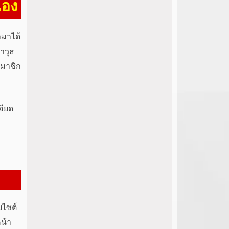
เอง
ามาได้
าวุธ
้สมาชิก
อียด
บไซต์
น้า