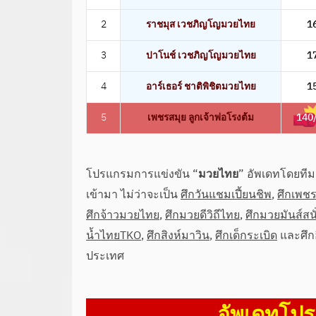
2
ราชมุส เวชภิญโญมวยไทย
1
3
ปาโนช์ เวชภิญโญมวยไทย
1
4
อาร์เธอร์ ชาติพิชิตมวยไทย
1
5
เพชรสมุย ลูกเจ้าพ่อโรงต้ม
140
โปรแกรมการแข่งขัน “
มวยไทย
” อัพเดทโดยทีม
เข้ามา ไม่ว่าจะเป็น
ศึกวันแชมเปี้ยนชิพ
,
ศึกเพชร
ศึกจ้าวมวยไทย
,
ศึกมวยดีวิถีไทย
,
ศึกมวยมันส์สนั
น้ำไทยTKO
,
ศึกสิงห์มาวิน
,
ศึกเด็กระเบิด
และศึก
ประเทศ
อัพเดทโปร