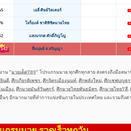
65
เอลี่ ศิษย์วิคเตอร์
76
โลร็องค์ ชาติพิชิตมวยไทย
52
แสงมรกต ศักดิ์ภิญโญ
/142
สี่มนุษย์ ส.สริญญา
งาน “
มวยเด็ด789
” โปรแกรมมวย ทุกศึกทุกสาย ส่งตรงถึงมือสมาชิ
ยินดี
,
ศึกเกียรติเพชร
,
ศึกจิตรเมืองนนท์
,
ศึกพลังใหม่
,
ศึกเชฟบุญธ
่นเมือง
,
ศึกมวยมันส์วันศุกร์
,
ศึกมวยไทยพันธมิตร
,
ศึกมวยไทย7สี
,
อื่นๆ อีกมากมายที่ทำการแข่งขันภายในประเทศไทย และรวมถึงต่
แกรมมวย รวดเร็วทุกวัน