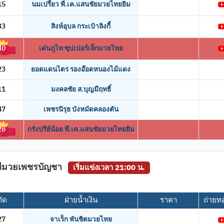
15
นมเปรี้ยว พี.เค.แสนชัยมวยไทยยิม
33
สิงห์อุบล กระเป๋าลิงกี้
40
เด่นภูไท ซุปเปอร์เล็กมวยไทย
23
ยอดแดนไตร รองอ๊อดหนองไม้แดง
11
มงคลชัย ส.บุญมีฤทธิ์
47
เพชรนิรุธ บังหมัดคลองตัน
28
กรังปรีย์น้อย พี.เค.แสนชัยมวยไทยยิม
เวทีมวยเพชรบัญชา
เริ่มแข่งเวลา 21:00 น.
กัด
ฝ่ายน้ำเงิน
ราคา
ถ่ายท
27
จาเร็ก พันชิตมวยไทย