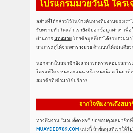
โปรแกรมมวยวันนี้ ใครเจ
อย่างที่ได้กล่าวไว้ในข้างต้นทางทีมงานของเร
รับทราบทั่วกันแล้ว เรายังมีบอกข้อมูลต่างๆ เพื
ผ่านการ
แทงมวย
โดยข้อมูลที่เราได้รวบรวมมาให
สามารถดูได้จาก
ตารางมวย
ด้านบนได้เช่นเดียว
นอกจากนั้นสมาชิกยังสามารถตรวจสอบผลการแ
ใครแพ้ใคร ชนะคะแนน หรือ ชนะน็อค ในยกที่เท่
สมาชิกที่เข้ามาใช้บริการ
จากใจทีมงานถึงสมาช
ทางทีมงาน “มวยเด็ด789” ขอขอบคุณสมาชิกที่ท่
MUAYDED789.COM
แห่งนี้ ถ้าข้อมูลที่เราใ