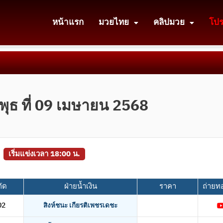
หน้าแรก
มวยไทย
คลิปมวย
โป
พุธ ที่ 09 เมษายน 2568
น
เริ่มแข่งเวลา 18:00 น.
กัด
ฝ่ายน้ำเงิน
ราคา
ถ่ายท
02
สิงห์ชนะ เกียรติเพชรเดชะ