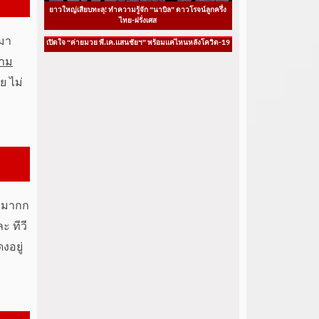
ยาวใหญ่เสียบทะลุ! ทำความรู้จัก “นาบิล” ดาวโรจน์ลูกครึ่ง
ไทย-ฝรั่งเศส
มา
เปิดใจ “ค่ายมวย พี.เค.แสนชัยฯ” พร้อมแค่ไหนหลังโควิด-19
ยาม
ย ไม่
ี่มากก
ะ ทีวี
งอยู่