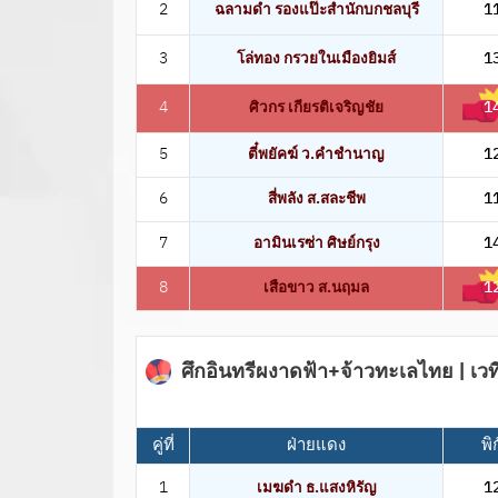
2
ฉลามดำ รองแป๊ะสำนักบกชลบุรี
1
3
โล่ทอง กรวยในเมืองยิมส์
1
4
ศิวกร เกียรติเจริญชัย
1
5
ตี๋พยัคฆ์ ว.คำชำนาญ
1
6
สี่พลัง ส.สละชีพ
1
7
อามินเรซ่า ศิษย์กรุง
1
8
เสือขาว ส.นฤมล
1
ศึกอินทรีผงาดฟ้า+จ้าวทะเลไทย | 
คู่ที่
ฝ่ายแดง
พิ
1
เมฆดำ ธ.แสงหิรัญ
1