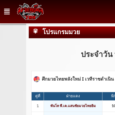
โปรแกรมมวย
ประจำวัน 
ศึกมวยไทยพลังใหม่ I เวทีราชดำเนิ
คู่ที่
ฝ่ายแดง
พิ
1
พันโท พี.เค.แสนชัยมวยไทยยิม
1