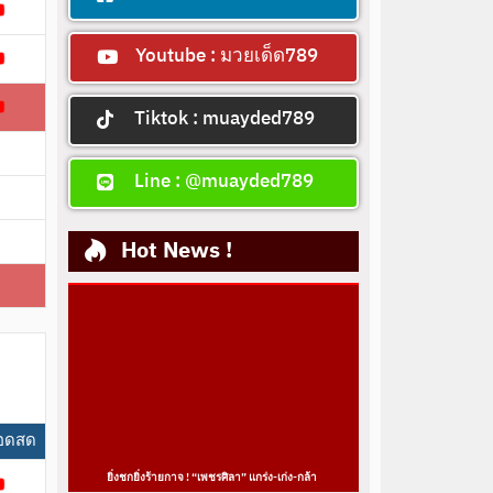
Youtube : มวยเด็ด789
Tiktok : muayded789
Line : @muayded789
Hot News !
อดสด
ยิ่งชกยิ่งร้ายกาจ ! “เพชรศิลา” แกร่ง-เก่ง-กล้า