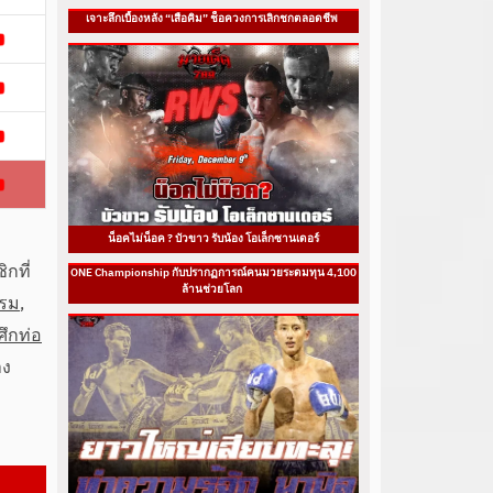
เจาะลึกเบื้องหลัง “เสือคิม” ช็อควงการเลิกชกตลอดชีพ
น็อคไม่น็อค ? บัวขาว รับน้อง โอเล็กซานเดอร์
กที่
ONE Championship กับปรากฏการณ์คนมวยระดมทุน 4,100
ล้านช่วยโลก
รรม
,
ศึกท่อ
าง