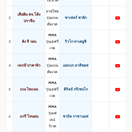
รอว์เวต
มวยไทย
เสือคิม สจ.โต้ง
2
รุ่นแบน
ซาเฟอร์ ซายิก
ปราจีน
ตัมเวต
MMA
3
คัง จี วอน
รุ่นเฮฟวี
ริวโก ทาเคอูชิ
เวต
MMA
4
เจเรมี ปาคาทิว
รุ่นแบน
เอลเบก อาลีซอฟ
ตัมเวต
MMA
5
เบน ไทแนน
รุ่นเฮฟวี
คิริลล์ กรีเชนโก
เวต
MMA
รุ่นเฟ
6
แกรี โทนอน
ชามิล กาซานอฟ
เธอ
ร์เวต