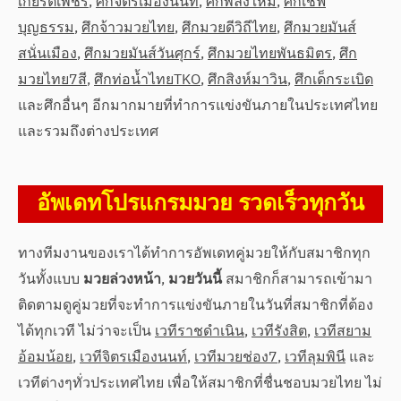
เกียรติเพชร
,
ศึกจิตรเมืองนนท์
,
ศึกพลังใหม่
,
ศึกเชฟ
บุญธรรม
,
ศึกจ้าวมวยไทย
,
ศึกมวยดีวิถีไทย
,
ศึกมวยมันส์
สนั่นเมือง
,
ศึกมวยมันส์วันศุกร์
,
ศึกมวยไทยพันธมิตร
,
ศึก
มวยไทย7สี
,
ศึกท่อน้ำไทยTKO
,
ศึกสิงห์มาวิน
,
ศึกเด็กระเบิด
และศึกอื่นๆ อีกมากมายที่ทำการแข่งขันภายในประเทศไทย
และรวมถึงต่างประเทศ
อัพเดทโปรแกรมมวย รวดเร็วทุกวัน
ทางทีมงานของเราได้ทำการอัพเดทคู่มวยให้กับสมาชิกทุก
วันทั้งแบบ
มวยล่วงหน้า
,
มวยวันนี้
สมาชิกก็สามารถเข้ามา
ติดตามดูคู่มวยที่จะทำการแข่งขันภายในวันที่สมาชิกที่ต้อง
ได้ทุกเวที ไม่ว่าจะเป็น
เวทีราชดำเนิน
,
เวทีรังสิต
,
เวทีสยาม
อ้อมน้อย
,
เวทีจิตรเมืองนนท์
,
เวทีมวยช่อง7
,
เวทีลุมพินี
และ
เวทีต่างๆทั่วประเทศไทย เพื่อให้สมาชิกที่ชื่นชอบมวยไทย ไม่