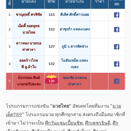
ฝ่ายแดง
พิกัด
ฝ่ายน้ำเงิน
ราคา
ที่
สด
1
ชาญฤทธิ์ ศรพิชัย
115
ดีเลิศ ศักดิ์คาวบอย
เอ็ดดี้ ยอดยุทธ
2
152
อาซุกก้า แหละเบตง
มวยไทย
ดาวทอง นายกเอ
3
127
ภูมิ ว.สารพัดช่าง
ท่าศาลา
ยอดก้าวไกล
โมฮัมเหม็ด แหละ
4
132
พี.ยู.ผ้าใบ
เบตง
มังกรทอง ศิษย์
ชนะชัย นายกเอ
5
130
นายกทวีปตะพง
ท่าศาลา
โปรแกรมการแข่งขัน “
มวยไทย
” อัพเดทโดยทีมงาน “
มวย
เด็ด789
” โปรแกรมมวย ทุกศึกทุกสาย ส่งตรงถึงมือสมาชิกที่
เข้ามา ไม่ว่าจะเป็น
ศึกวันแชมเปี้ยนชิพ
,
ศึกเพชรยินดี
,
ศึก