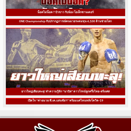
น็อคไม่น็อค ? บัวขาว รับน้อง โอเล็กซานเดอร์
ONE Championship กับปรากฏการณ์คนมวยระดมทุน 4,100 ล้านช่วยโลก
ยาวใหญ่เสียบทะลุ! ทำความรู้จัก “นาบิล” ดาวโรจน์ลูกครึ่งไทย-ฝรั่งเศส
เปิดใจ “ค่ายมวย พี.เค.แสนชัยฯ” พร้อมแค่ไหนหลังโควิด-19