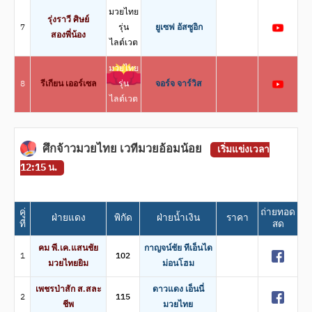
มวยไทย
รุ่งราวี ศิษย์
7
รุ่น
ยูเซฟ อัสซูอิก
สองพี่น้อง
ไลต์เวต
มวยไทย
8
รีเกียน เออร์เซล
รุ่น
จอร์จ จาร์วิส
ไลต์เวต
ศึกจ้าวมวยไทย เวทีมวยอ้อมน้อย
เริ่มแข่งเวลา
12:15 น.
คู่
ถ่ายทอด
ฝ่ายแดง
พิกัด
ฝ่ายน้ำเงิน
ราคา
ที่
สด
คม พี.เค.แสนชัย
กาญจน์ชัย ทีเอ็นได
1
102
มวยไทยยิม
ม่อนโฮม
เพชรป่าสัก ส.สละ
ดาวแดง เอ็นนี่
2
115
ชีพ
มวยไทย