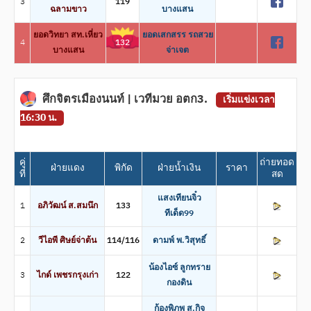
3
119
ฉลามขาว
บางแสน
ยอดวิทยา สท.เหี่ยว
ยอดเสกสรร รถสวย
4
132
บางแสน
จ่าเจต
ศึกจิตรเมืองนนท์ | เวทีมวย อตก3.
เริ่มแข่งเวลา
16:30 น.
คู่
ถ่ายทอด
ฝ่ายแดง
พิกัด
ฝ่ายน้ำเงิน
ราคา
ที่
สด
แสงเทียนจิ๋ว
1
อภิวัฒน์ ส.สมนึก
133
ทีเด็ด99
2
วีไอพี ศิษย์จ่าต้น
114/116
ดามพ์ พ.วิสุทธิ์
น้องไอซ์ ลูกทราย
3
ไกด์ เพชรกรุงเก่า
122
กองดิน
ก้องพิภพ ส.กิจ