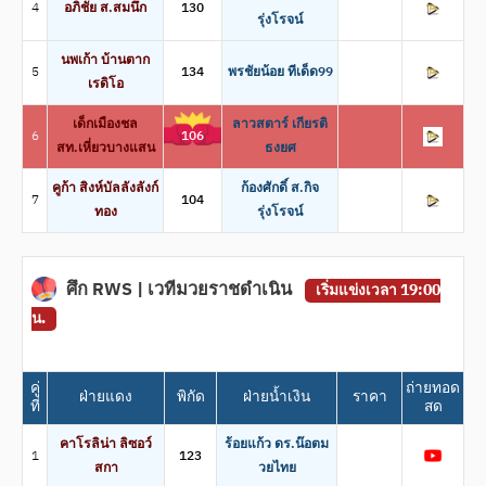
4
อภิชัย ส.สมนึก
130
รุ่งโรจน์
นพเก้า บ้านตาก
5
134
พรชัยน้อย ทีเด็ด99
เรดิโอ
เด็กเมืองชล
ลาวสตาร์ เกียรติ
6
106
สท.เหี่ยวบางแสน
ธงยศ
คูก้า สิงห์บัลลังลังก์
ก้องศักดิ์ ส.กิจ
7
104
ทอง
รุ่งโรจน์
ศึก RWS | เวทีมวยราชดำเนิน
เริ่มแข่งเวลา 19:00
น.
คู่
ถ่ายทอด
ฝ่ายแดง
พิกัด
ฝ่ายน้ำเงิน
ราคา
ที่
สด
คาโรลิน่า ลิซอว์
ร้อยแก้ว ดร.น๊อตม
1
123
สกา
วยไทย