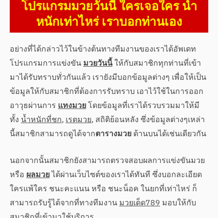
โปรแกรมมวยวันนี้ ใครเจอใคร น้ำ
หนักเท่าไหร่ เราบอกท่านเอง
อย่างที่ได้กล่าวไว้ในข้างต้นทางทีมงานของเราได้อัพเดท
โปรแกรมการแข่งขัน
มวยวันนี้
ให้กับสมาชิกทุกท่านที่เข้า
มาได้รับทราบทั่วกันแล้ว เรายังมีบอกข้อมูลต่างๆ เพื่อให้เป็น
ข้อมูลให้กับสมาชิกที่ต้องการรับทราบ เอาไว้ใช้ในการออก
อาวุธผ่านการ
แทงมวย
โดยข้อมูลที่เราได้รวบรวมมาให้มี
ทั้ง
น้ำหนักที่ชก
,
เรตมวย
, สถิติย้อนหลัง ซึ่งข้อมูลต่างๆเหล่า
นี้สมาชิกสามารถดูได้จาก
ตารางมวย
ด้านบนได้เช่นเดียวกัน
นอกจากนั้นสมาชิกยังสามารถตรวจสอบผลการแข่งขันมวย
หรือ
ผลมวย
ได้ผ่านเว็บไซต์ของเราได้ทันที ซึ่งบอกละเอียด
ใครแพ้ใคร ชนะคะแนน หรือ ชนะน็อค ในยกที่เท่าไหร่ ก็
สามารถรับรู้ได้จากที่ทางทีมงาน
มวยเด็ด789
มอบให้กับ
สมาชิกที่เข้ามาใช้บริการ