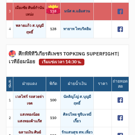
เมืองชัย ศิษย์กำนัน
3
118
มนัส ต.แย้มสวน
เหน่ง
พลายแก้ว ส.บุญมี
4
128
ทายาท ไทบริดยิม
ฤทธิ์
ศึกพีพีทีวีเกียรติเพชร TOPKING SUPERFIGHT|
เวทีอ้อมน้อย
เริ่มแข่งเวลา 14:30 น.
คู่
ถ่ายทอด
ฝ่ายแดง
พิกัด
ฝ่ายน้ำเงิน
ราคา
ที่
สด
เวลไฟร์ รถสวยจ่า
นัลดิญโญ่ ส.บุญมี
1
100
เจต
ฤทธิ์
แสงทองน้อย
ศิลปไทย ซูจีบะหมี่
2
110
แสงทองค้าแก๊ส
เกี๊ยว
ฉลามเงิน ศิษย์
รักแสนสุข สท.เหี่ยว