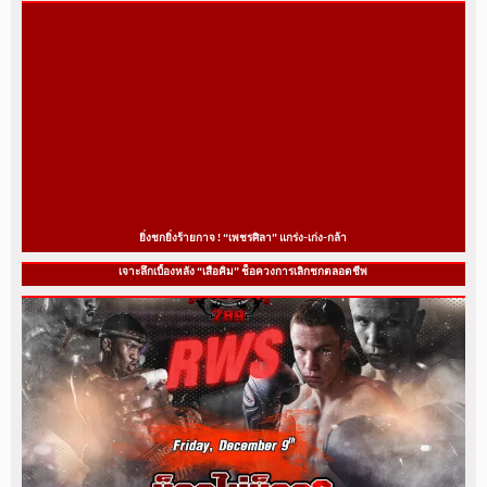
ยิ่งชกยิ่งร้ายกาจ ! “เพชรศิลา” แกร่ง-เก่ง-กล้า
เจาะลึกเบื้องหลัง “เสือคิม” ช็อควงการเลิกชกตลอดชีพ