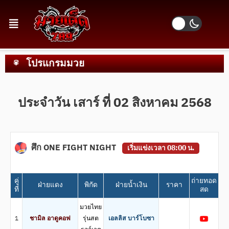
โปรแกรมมวย
ประจำวัน เสาร์ ที่ 02 สิงหาคม 2568
ศึก ONE FIGHT NIGHT
เริ่มแข่งเวลา 08:00 น.
คู่
ถ่ายทอด
ฝ่ายแดง
พิกัด
ฝ่ายน้ำเงิน
ราคา
ที่
สด
มวยไทย
1
ชามิล อาดูคอฟ
รุ่นสต
เอลลิส บาร์โบซา