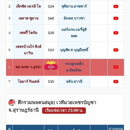
2
เท็กซัส เจเรมี โล
124
ซุฟิยาน อาซฟาร์
3
เอลาด ซูมาน
160
อังเคล บาวซา
มอร์แกน แมรี่พูลิ
4
เซฟกี้ โดกัน
120
ออต
เพชรบ้านไร่ สิงห์
5
112
บุญชัย ส.บุญมีฤทธิ์
มาวิน
กระดูกเหล็ก
6
ฉลามชล ว.อุรชา
105
อ.อัจฉริยะ
7
โอมาร์ กินเตห์
135
อลัน ยาวนี
ศึกรวมพลคนสมุย| เวทีมวยเพชรบัญชา
จ.สุราษฎร์ธานี
เริ่มแข่งเวลา 21:00 น.
คู่
ถ่ายทอด