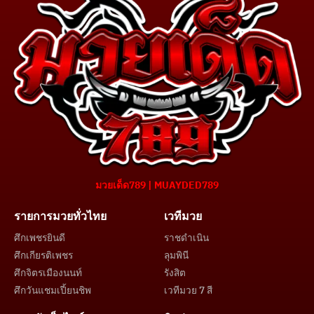
มวยเด็ด789 | MUAYDED789
รายการมวยทั่วไทย
เวทีมวย
ศึกเพชรยินดี
ราชดำเนิน
ศึกเกียรติเพชร
ลุมพินี
ศึกจิตรเมืองนนท์
รังสิต
ศึกวันแชมเปี้ยนชิพ
เวทีมวย 7 สี